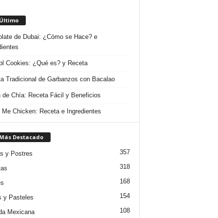
 Último
late de Dubai: ¿Cómo se Hace? e
dientes
l Cookies: ¿Qué es? y Receta
a Tradicional de Garbanzos con Bacalao
 de Chía: Receta Fácil y Beneficios
 Me Chicken: Receta e Ingredientes
 Más Destacado
357
s y Postres
318
tas
168
es
154
s y Pasteles
108
da Mexicana