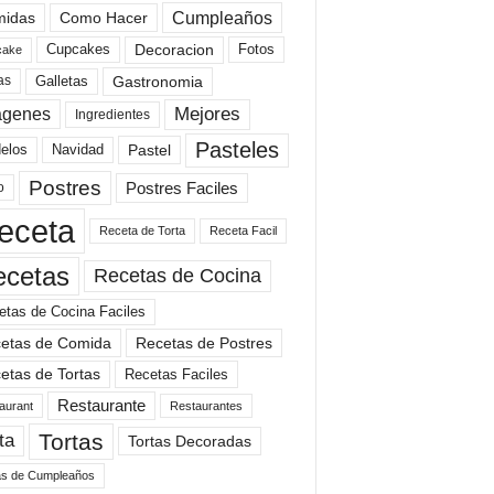
Cumpleaños
idas
Como Hacer
Cupcakes
Fotos
Decoracion
cake
Gastronomia
as
Galletas
Mejores
agenes
Ingredientes
Pasteles
elos
Navidad
Pastel
Postres
Postres Faciles
o
eceta
Receta de Torta
Receta Facil
ecetas
Recetas de Cocina
etas de Cocina Faciles
etas de Comida
Recetas de Postres
etas de Tortas
Recetas Faciles
Restaurante
aurant
Restaurantes
Tortas
ta
Tortas Decoradas
as de Cumpleaños