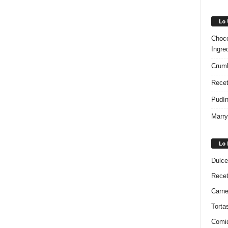
Lo
Choco
Ingre
Crumb
Recet
Pudín
Marry
Lo
Dulce
Rece
Carn
Torta
Comi