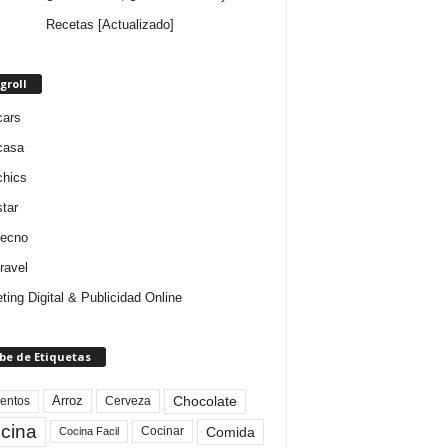
Recetas [Actualizado]
groll
cars
casa
chics
star
tecno
ravel
ting Digital & Publicidad Online
be de Etiquetas
Arroz
entos
Chocolate
Cerveza
cina
Comida
Cocinar
Cocina Facil