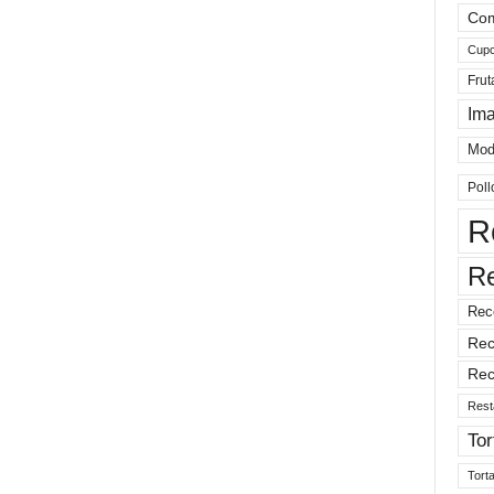
Com
Cup
Frut
Im
Mod
Poll
R
R
Rec
Rec
Rec
Rest
Tor
Tort