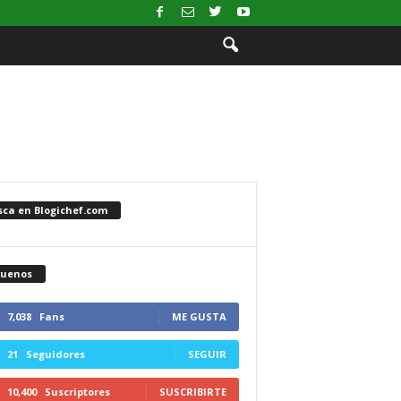
sca en Blogichef.com
guenos
7,038
Fans
ME GUSTA
21
Seguidores
SEGUIR
10,400
Suscriptores
SUSCRIBIRTE