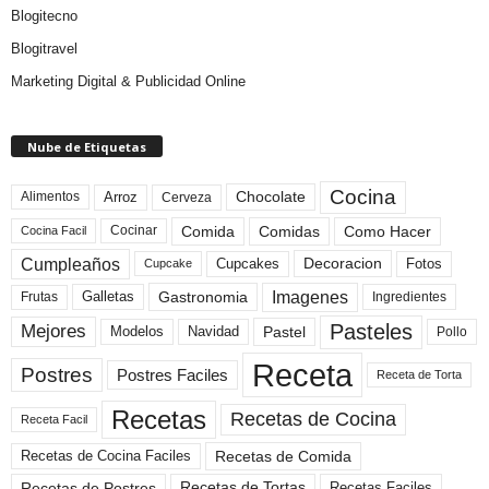
Blogitecno
Blogitravel
Marketing Digital & Publicidad Online
Nube de Etiquetas
Cocina
Arroz
Alimentos
Chocolate
Cerveza
Comida
Comidas
Como Hacer
Cocinar
Cocina Facil
Cumpleaños
Cupcakes
Fotos
Decoracion
Cupcake
Imagenes
Gastronomia
Frutas
Galletas
Ingredientes
Pasteles
Mejores
Modelos
Navidad
Pastel
Pollo
Receta
Postres
Postres Faciles
Receta de Torta
Recetas
Recetas de Cocina
Receta Facil
Recetas de Comida
Recetas de Cocina Faciles
Recetas de Tortas
Recetas de Postres
Recetas Faciles