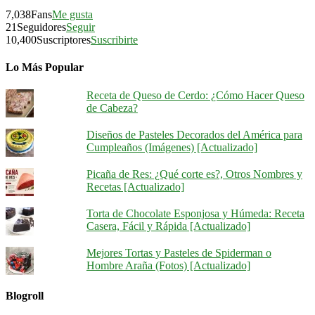
7,038
Fans
Me gusta
21
Seguidores
Seguir
10,400
Suscriptores
Suscribirte
Lo Más Popular
Receta de Queso de Cerdo: ¿Cómo Hacer Queso
de Cabeza?
Diseños de Pasteles Decorados del América para
Cumpleaños (Imágenes) [Actualizado]
Picaña de Res: ¿Qué corte es?, Otros Nombres y
Recetas [Actualizado]
Torta de Chocolate Esponjosa y Húmeda: Receta
Casera, Fácil y Rápida [Actualizado]
Mejores Tortas y Pasteles de Spiderman o
Hombre Araña (Fotos) [Actualizado]
Blogroll