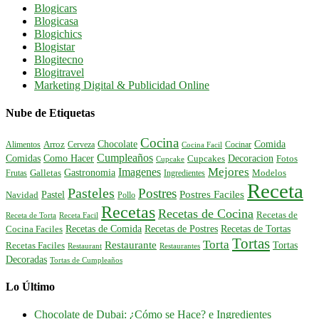
Blogicars
Blogicasa
Blogichics
Blogistar
Blogitecno
Blogitravel
Marketing Digital & Publicidad Online
Nube de Etiquetas
Cocina
Comida
Chocolate
Alimentos
Arroz
Cerveza
Cocinar
Cocina Facil
Cumpleaños
Comidas
Como Hacer
Decoracion
Cupcakes
Fotos
Cupcake
Mejores
Imagenes
Gastronomia
Frutas
Galletas
Ingredientes
Modelos
Receta
Pasteles
Postres
Postres Faciles
Pastel
Navidad
Pollo
Recetas
Recetas de Cocina
Recetas de
Receta de Torta
Receta Facil
Recetas de Comida
Recetas de Postres
Recetas de Tortas
Cocina Faciles
Tortas
Torta
Restaurante
Tortas
Recetas Faciles
Restaurant
Restaurantes
Decoradas
Tortas de Cumpleaños
Lo Último
Chocolate de Dubai: ¿Cómo se Hace? e Ingredientes