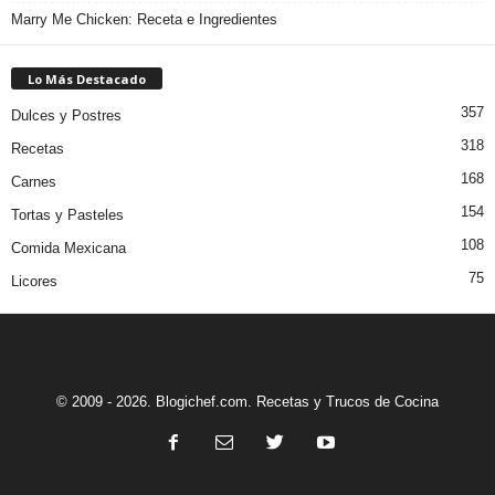
Marry Me Chicken: Receta e Ingredientes
Lo Más Destacado
357
Dulces y Postres
318
Recetas
168
Carnes
154
Tortas y Pasteles
108
Comida Mexicana
75
Licores
© 2009 - 2026. Blogichef.com. Recetas y Trucos de Cocina