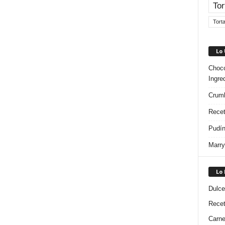
Tor
Tort
Lo
Choco
Ingre
Crumb
Recet
Pudín
Marry
Lo
Dulce
Rece
Carn