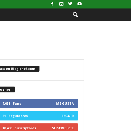
sca en Blogichef.com
guenos
7,038
Fans
ME GUSTA
21
Seguidores
SEGUIR
10,400
Suscriptores
SUSCRIBIRTE