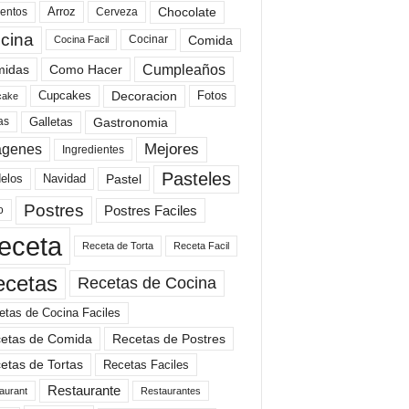
Arroz
entos
Chocolate
Cerveza
cina
Comida
Cocinar
Cocina Facil
Cumpleaños
idas
Como Hacer
Cupcakes
Fotos
Decoracion
cake
Gastronomia
as
Galletas
Mejores
agenes
Ingredientes
Pasteles
elos
Navidad
Pastel
Postres
Postres Faciles
o
eceta
Receta de Torta
Receta Facil
ecetas
Recetas de Cocina
etas de Cocina Faciles
etas de Comida
Recetas de Postres
etas de Tortas
Recetas Faciles
Restaurante
aurant
Restaurantes