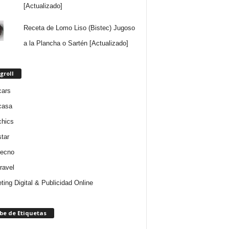
[Actualizado]
Receta de Lomo Liso (Bistec) Jugoso
a la Plancha o Sartén [Actualizado]
groll
cars
casa
chics
star
tecno
ravel
ting Digital & Publicidad Online
be de Etiquetas