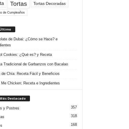
Tortas
ta
Tortas Decoradas
as de Cumpleaños
 Último
late de Dubai: ¿Cómo se Hace? e
dientes
l Cookies: ¿Qué es? y Receta
a Tradicional de Garbanzos con Bacalao
 de Chía: Receta Fácil y Beneficios
 Me Chicken: Receta e Ingredientes
 Más Destacado
357
s y Postres
318
tas
168
es