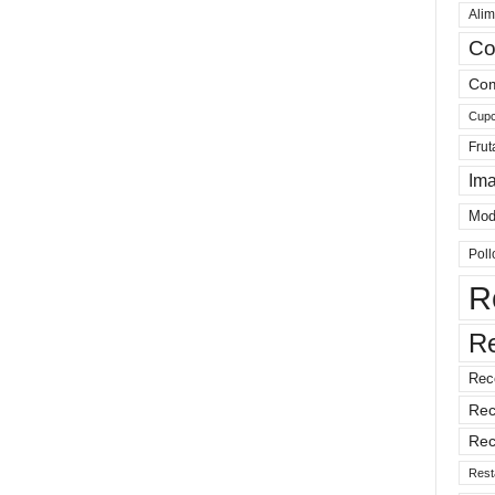
Alim
Co
Com
Cup
Frut
Im
Mod
Poll
R
R
Rec
Rec
Rec
Rest