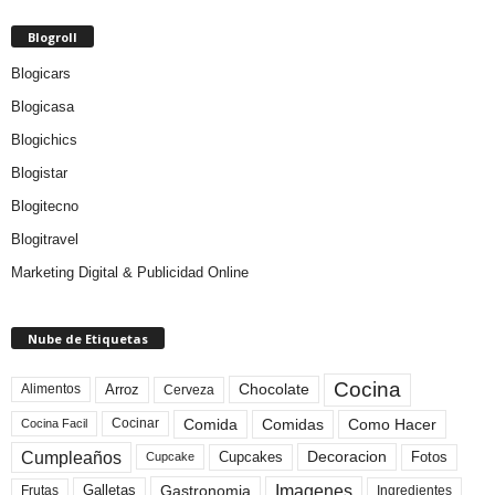
Blogroll
Blogicars
Blogicasa
Blogichics
Blogistar
Blogitecno
Blogitravel
Marketing Digital & Publicidad Online
Nube de Etiquetas
Cocina
Arroz
Alimentos
Chocolate
Cerveza
Comida
Comidas
Como Hacer
Cocinar
Cocina Facil
Cumpleaños
Cupcakes
Fotos
Decoracion
Cupcake
Imagenes
Gastronomia
Frutas
Galletas
Ingredientes