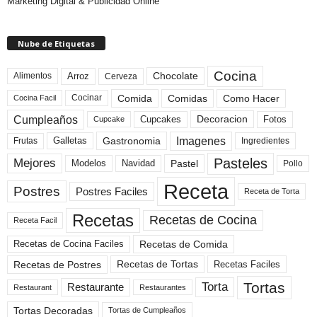
Marketing Digital & Publicidad Online
Nube de Etiquetas
Cocina
Arroz
Alimentos
Chocolate
Cerveza
Comida
Comidas
Como Hacer
Cocinar
Cocina Facil
Cumpleaños
Cupcakes
Fotos
Decoracion
Cupcake
Imagenes
Gastronomia
Frutas
Galletas
Ingredientes
Pasteles
Mejores
Modelos
Navidad
Pastel
Pollo
Receta
Postres
Postres Faciles
Receta de Torta
Recetas
Recetas de Cocina
Receta Facil
Recetas de Comida
Recetas de Cocina Faciles
Recetas de Tortas
Recetas de Postres
Recetas Faciles
Tortas
Torta
Restaurante
Restaurant
Restaurantes
Tortas Decoradas
Tortas de Cumpleaños