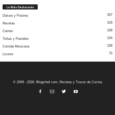
Lo Más Destacado
357
Dulces y Postres
318
Recetas
168
Carnes
154
Tortas y Pasteles
108
Comida Mexicana
75
Licores
© 2009 - 2026. Blogichef.com. Recetas y Trucos de Cocina