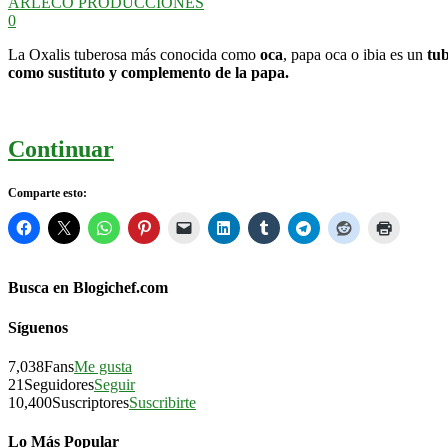
ARLECO PRODUCCIONES
0
La Oxalis tuberosa más conocida como
oca
, papa oca o ibia es un
tub
como sustituto y complemento de la papa.
Continuar
Comparte esto:
Busca en Blogichef.com
Síguenos
7,038
Fans
Me gusta
21
Seguidores
Seguir
10,400
Suscriptores
Suscribirte
Lo Más Popular