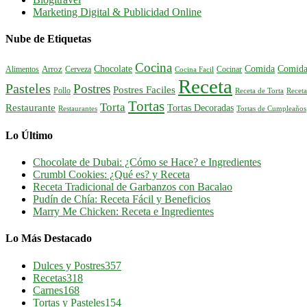
Marketing Digital & Publicidad Online
Nube de Etiquetas
Cocina
Comida
Comida
Chocolate
Alimentos
Arroz
Cerveza
Cocinar
Cocina Facil
Receta
Pasteles
Postres
Postres Faciles
Pollo
Receta de Torta
Receta
Tortas
Torta
Restaurante
Tortas Decoradas
Tortas de Cumpleaños
Restaurantes
Lo Último
Chocolate de Dubai: ¿Cómo se Hace? e Ingredientes
Crumbl Cookies: ¿Qué es? y Receta
Receta Tradicional de Garbanzos con Bacalao
Pudín de Chía: Receta Fácil y Beneficios
Marry Me Chicken: Receta e Ingredientes
Lo Más Destacado
Dulces y Postres
357
Recetas
318
Carnes
168
Tortas y Pasteles
154