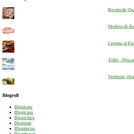
Receta de Qu
Molleja de Re
Lengua al Esc
Tollo: ¿Pesc
Verduras, Hor
Blogroll
Blogicars
Blogicasa
Blogichics
Blogistar
Blogitecno
Blogitravel