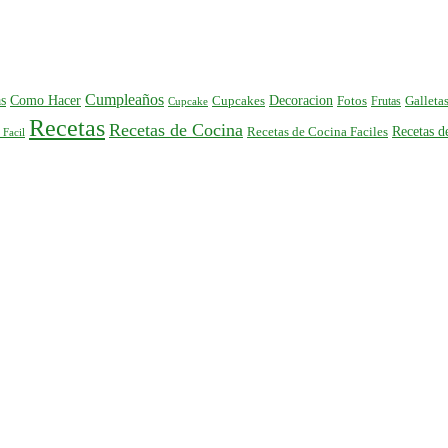
Cumpleaños
s
Como Hacer
Decoracion
Cupcakes
Fotos
Frutas
Galleta
Cupcake
Recetas
Recetas de Cocina
Recetas 
Recetas de Cocina Faciles
 Facil