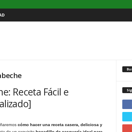
AD
Bu
cabeche
e: Receta Fácil e
Sí
alizado]
señaremos
cómo hacer una receta casera, deliciosa y
ata de un exquisito
bocadillo de casquería ideal para