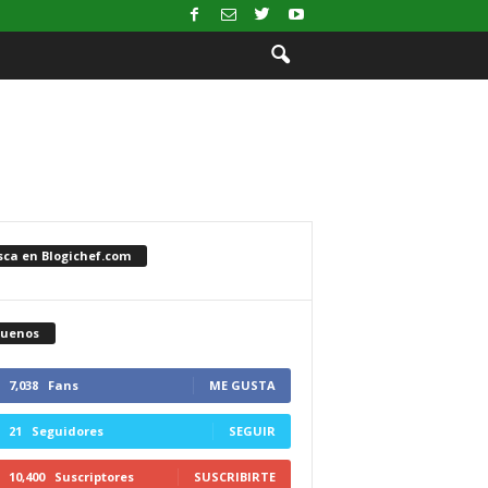
sca en Blogichef.com
guenos
7,038
Fans
ME GUSTA
21
Seguidores
SEGUIR
10,400
Suscriptores
SUSCRIBIRTE