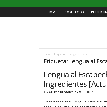
HOME
CONTACTO
PUBLICID
Inicio
Etiquetas
Lengua al Escabeche
Etiqueta: Lengua al Es
Lengua al Escabech
Ingredientes [Actu
Por
ARLECO PRODUCCIONES
0
En esta ocasión en Blogichef.com te en
sencilla de lengua en escabeche.
Se tr