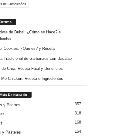
as de Cumpleaños
 Último
late de Dubai: ¿Cómo se Hace? e
dientes
l Cookies: ¿Qué es? y Receta
a Tradicional de Garbanzos con Bacalao
 de Chía: Receta Fácil y Beneficios
 Me Chicken: Receta e Ingredientes
 Más Destacado
357
s y Postres
318
tas
168
es
154
s y Pasteles