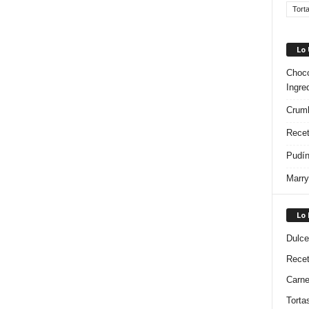
Tort
Lo
Choco
Ingre
Crumb
Recet
Pudín
Marry
Lo
Dulce
Rece
Carn
Torta