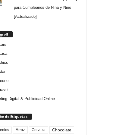
para Cumpleaños de Niña y Niño
[Actualizado]
groll
cars
casa
chics
star
tecno
ravel
ting Digital & Publicidad Online
be de Etiquetas
Arroz
entos
Chocolate
Cerveza