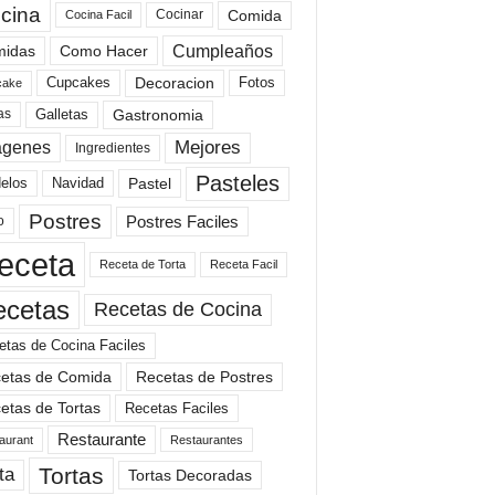
cina
Comida
Cocinar
Cocina Facil
Cumpleaños
idas
Como Hacer
Cupcakes
Fotos
Decoracion
cake
Gastronomia
as
Galletas
Mejores
agenes
Ingredientes
Pasteles
elos
Navidad
Pastel
Postres
Postres Faciles
o
eceta
Receta de Torta
Receta Facil
ecetas
Recetas de Cocina
etas de Cocina Faciles
etas de Comida
Recetas de Postres
etas de Tortas
Recetas Faciles
Restaurante
aurant
Restaurantes
Tortas
ta
Tortas Decoradas