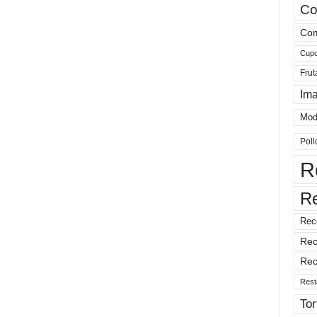
Co
Com
Cup
Frut
Im
Mod
Poll
R
R
Rec
Rec
Rec
Rest
Tor