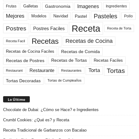
Imagenes
Gastronomia
Frutas
Galletas
Ingredientes
Pasteles
Mejores
Modelos
Navidad
Pastel
Pollo
Receta
Postres
Postres Faciles
Receta de Torta
Recetas
Recetas de Cocina
Receta Facil
Recetas de Comida
Recetas de Cocina Faciles
Recetas de Tortas
Recetas de Postres
Recetas Faciles
Tortas
Torta
Restaurante
Restaurant
Restaurantes
Tortas Decoradas
Tortas de Cumpleaños
Lo Último
Chocolate de Dubai: ¿Cómo se Hace? e Ingredientes
Crumbl Cookies: ¿Qué es? y Receta
Receta Tradicional de Garbanzos con Bacalao