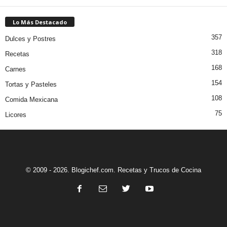
Lo Más Destacado
357
Dulces y Postres
318
Recetas
168
Carnes
154
Tortas y Pasteles
108
Comida Mexicana
75
Licores
© 2009 - 2026. Blogichef.com. Recetas y Trucos de Cocina