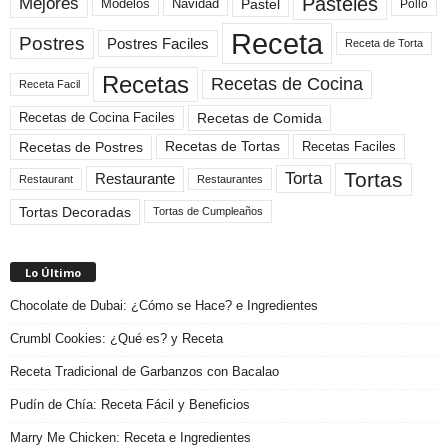
Pasteles
Mejores
Modelos
Navidad
Pastel
Pollo
Receta
Postres
Postres Faciles
Receta de Torta
Recetas
Recetas de Cocina
Receta Facil
Recetas de Comida
Recetas de Cocina Faciles
Recetas de Tortas
Recetas de Postres
Recetas Faciles
Tortas
Torta
Restaurante
Restaurant
Restaurantes
Tortas Decoradas
Tortas de Cumpleaños
Lo Último
Chocolate de Dubai: ¿Cómo se Hace? e Ingredientes
Crumbl Cookies: ¿Qué es? y Receta
Receta Tradicional de Garbanzos con Bacalao
Pudín de Chía: Receta Fácil y Beneficios
Marry Me Chicken: Receta e Ingredientes