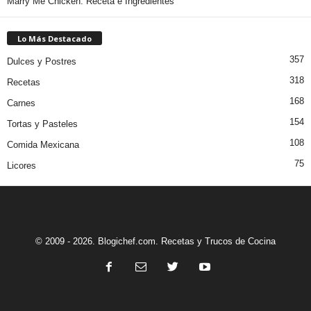
Marry Me Chicken: Receta e Ingredientes
Lo Más Destacado
357
Dulces y Postres
318
Recetas
168
Carnes
154
Tortas y Pasteles
108
Comida Mexicana
75
Licores
© 2009 - 2026. Blogichef.com. Recetas y Trucos de Cocina