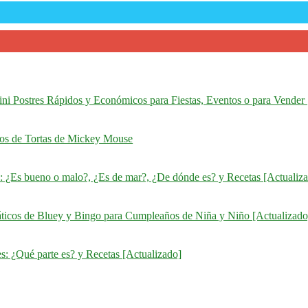
ni Postres Rápidos y Económicos para Fiestas, Eventos o para Vender 
ños de Tortas de Mickey Mouse
: ¿Es bueno o malo?, ¿Es de mar?, ¿De dónde es? y Recetas [Actualiz
áticos de Bluey y Bingo para Cumpleaños de Niña y Niño [Actualizado
s: ¿Qué parte es? y Recetas [Actualizado]