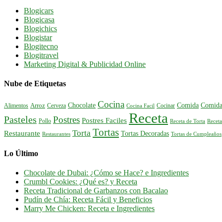
Blogicars
Blogicasa
Blogichics
Blogistar
Blogitecno
Blogitravel
Marketing Digital & Publicidad Online
Nube de Etiquetas
Cocina
Comida
Comida
Chocolate
Alimentos
Arroz
Cerveza
Cocinar
Cocina Facil
Receta
Pasteles
Postres
Postres Faciles
Pollo
Receta de Torta
Receta
Tortas
Torta
Restaurante
Tortas Decoradas
Tortas de Cumpleaños
Restaurantes
Lo Último
Chocolate de Dubai: ¿Cómo se Hace? e Ingredientes
Crumbl Cookies: ¿Qué es? y Receta
Receta Tradicional de Garbanzos con Bacalao
Pudín de Chía: Receta Fácil y Beneficios
Marry Me Chicken: Receta e Ingredientes