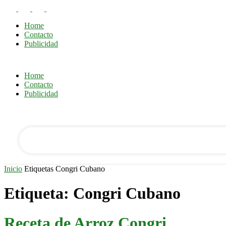
Home
Contacto
Publicidad
Home
Contacto
tu nombre de usuario
Publicidad
tu contraseña
Inicio
Etiquetas
Congri Cubano
Etiqueta: Congri Cubano
Receta de Arroz Congri