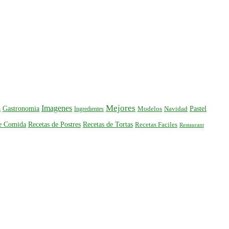
Mejores
Imagenes
Gastronomia
Pastel
s
Ingredientes
Modelos
Navidad
de Comida
Recetas de Postres
Recetas de Tortas
Recetas Faciles
Restaurant