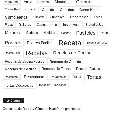
Cocina
Arroz
Alimentos
Chocolate
Cerveza
Comida
Comidas
Como Hacer
Cocinar
Cocina Facil
Cumpleaños
Cupcakes
Fotos
Decoracion
Cupcake
Imagenes
Gastronomia
Frutas
Galletas
Ingredientes
Pasteles
Mejores
Modelos
Navidad
Pastel
Pollo
Receta
Postres
Postres Faciles
Receta de Torta
Recetas
Recetas de Cocina
Receta Facil
Recetas de Comida
Recetas de Cocina Faciles
Recetas de Tortas
Recetas de Postres
Recetas Faciles
Tortas
Torta
Restaurante
Restaurant
Restaurantes
Tortas Decoradas
Tortas de Cumpleaños
Lo Último
Chocolate de Dubai: ¿Cómo se Hace? e Ingredientes