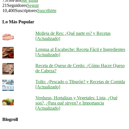
7,038
Fans
Me gusta
21
Seguidores
Seguir
10,400
Suscriptores
Suscribirte
Lo Más Popular
Molleja de Res: ¿Qué parte es? y Recetas
[Actualizado]
Lengua al Escabeche: Receta Fácil e Ingredientes
[Actualizado]
Receta de Queso de Cerdo: ¿Cómo Hacer Queso
de Cabeza?
Tollo: ¿Pescado o Tiburón? y Recetas de Comida
[Actualizado]
Verduras, Hortalizas y Vegetales: Lista, ¿Qué
son?, ¿Para qué sirven? e Importancia
[Actualizado]
Blogroll