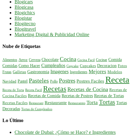
Blogicars
Blogicasa
Blogichics
Blogistar
Blogitecno
Blogitravel
Marketing Digital & Publicidad Online
Nube de Etiquetas
Cocina
Comida
Chocolate
Alimentos
Arroz
Cerveza
Cocinar
Cocina Facil
Cumpleaños
Comidas
Como Hacer
Decoracion
Cupcakes
Fotos
Cupcake
Mejores
Imagenes
Gastronomia
Frutas
Galletas
Ingredientes
Modelos
Receta
Pasteles
Postres
Postres Faciles
Pastel
Navidad
Pollo
Recetas
Recetas de Cocina
Recetas de
Receta de Torta
Receta Facil
Recetas de Comida
Recetas de Postres
Recetas de Tortas
Cocina Faciles
Tortas
Torta
Restaurante
Tortas
Recetas Faciles
Restaurant
Restaurantes
Decoradas
Tortas de Cumpleaños
Lo Último
Chocolate de Dubai: ¿Cómo se Hace? e Ingredientes