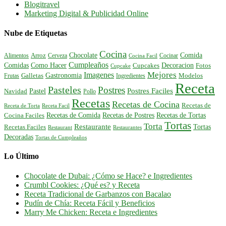
Blogitravel
Marketing Digital & Publicidad Online
Nube de Etiquetas
Cocina
Comida
Chocolate
Alimentos
Arroz
Cerveza
Cocinar
Cocina Facil
Cumpleaños
Comidas
Como Hacer
Decoracion
Cupcakes
Fotos
Cupcake
Mejores
Imagenes
Gastronomia
Frutas
Galletas
Ingredientes
Modelos
Receta
Pasteles
Postres
Postres Faciles
Pastel
Navidad
Pollo
Recetas
Recetas de Cocina
Recetas de
Receta de Torta
Receta Facil
Recetas de Comida
Recetas de Postres
Recetas de Tortas
Cocina Faciles
Tortas
Torta
Restaurante
Tortas
Recetas Faciles
Restaurant
Restaurantes
Decoradas
Tortas de Cumpleaños
Lo Último
Chocolate de Dubai: ¿Cómo se Hace? e Ingredientes
Crumbl Cookies: ¿Qué es? y Receta
Receta Tradicional de Garbanzos con Bacalao
Pudín de Chía: Receta Fácil y Beneficios
Marry Me Chicken: Receta e Ingredientes