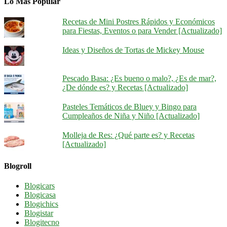
Lo Más Popular
Recetas de Mini Postres Rápidos y Económicos
para Fiestas, Eventos o para Vender [Actualizado]
Ideas y Diseños de Tortas de Mickey Mouse
Pescado Basa: ¿Es bueno o malo?, ¿Es de mar?,
¿De dónde es? y Recetas [Actualizado]
Pasteles Temáticos de Bluey y Bingo para
Cumpleaños de Niña y Niño [Actualizado]
Molleja de Res: ¿Qué parte es? y Recetas
[Actualizado]
Blogroll
Blogicars
Blogicasa
Blogichics
Blogistar
Blogitecno