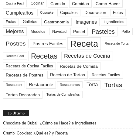
Comida
Comidas
Como Hacer
Cocinar
Cocina Facil
Cumpleaños
Cupcakes
Fotos
Decoracion
Cupcake
Imagenes
Gastronomia
Frutas
Galletas
Ingredientes
Pasteles
Mejores
Modelos
Navidad
Pastel
Pollo
Receta
Postres
Postres Faciles
Receta de Torta
Recetas
Recetas de Cocina
Receta Facil
Recetas de Comida
Recetas de Cocina Faciles
Recetas de Tortas
Recetas de Postres
Recetas Faciles
Tortas
Torta
Restaurante
Restaurant
Restaurantes
Tortas Decoradas
Tortas de Cumpleaños
Lo Último
Chocolate de Dubai: ¿Cómo se Hace? e Ingredientes
Crumbl Cookies: ¿Qué es? y Receta