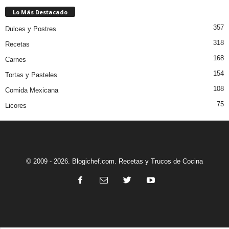
Lo Más Destacado
357
Dulces y Postres
318
Recetas
168
Carnes
154
Tortas y Pasteles
108
Comida Mexicana
75
Licores
© 2009 - 2026. Blogichef.com. Recetas y Trucos de Cocina