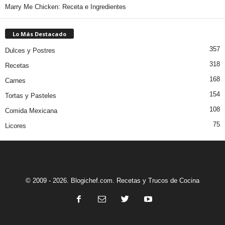
Marry Me Chicken: Receta e Ingredientes
Lo Más Destacado
357
Dulces y Postres
318
Recetas
168
Carnes
154
Tortas y Pasteles
108
Comida Mexicana
75
Licores
© 2009 - 2026. Blogichef.com. Recetas y Trucos de Cocina