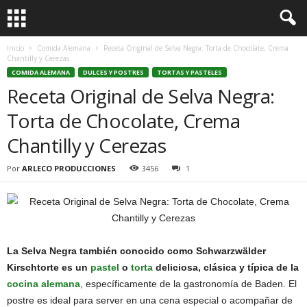
Inicio
Comida Alemana
Receta Original de Selva Negra: Torta de Chocolate, Crema
Chantilly y Cerezas
COMIDA ALEMANA
DULCES Y POSTRES
TORTAS Y PASTELES
Receta Original de Selva Negra:
Torta de Chocolate, Crema
Chantilly y Cerezas
Por
ARLECO PRODUCCIONES
3456
1
La Selva Negra también conocido como Schwarzwälder
Kirschtorte es un
pastel
o
torta
deliciosa, clásica y típica de la
cocina alemana
, específicamente de la gastronomía de Baden. El
postre es ideal para server en una cena especial o acompañar de