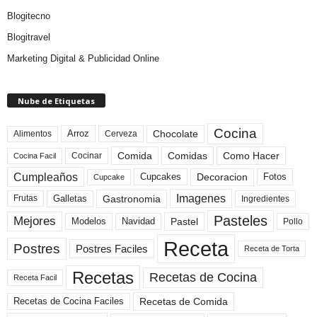
Blogitecno
Blogitravel
Marketing Digital & Publicidad Online
Nube de Etiquetas
Cocina
Arroz
Alimentos
Chocolate
Cerveza
Comida
Comidas
Como Hacer
Cocinar
Cocina Facil
Cumpleaños
Cupcakes
Fotos
Decoracion
Cupcake
Imagenes
Gastronomia
Frutas
Galletas
Ingredientes
Pasteles
Mejores
Modelos
Navidad
Pastel
Pollo
Receta
Postres
Postres Faciles
Receta de Torta
Recetas
Recetas de Cocina
Receta Facil
Recetas de Comida
Recetas de Cocina Faciles