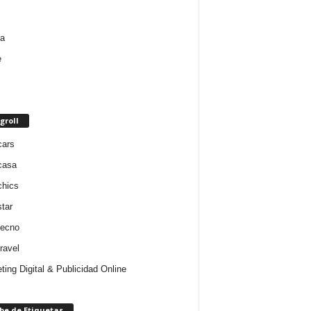
groll
cars
casa
chics
star
tecno
ravel
ting Digital & Publicidad Online
be de Etiquetas