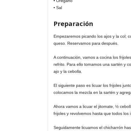
• Orégano
• Sal
Preparación
Empezaremos picando los ajos y la col; cor
queso. Reservamos para después.
A continuación, vamos a cocina los frijol
refrito. Para ello tomamos una sartén y c
ajo y la cebolla.
El siguiente paso es licuar los frijoles ju
colocamos la mezcla en la sartén y agre
Ahora vamos a licuar el jitomate, ½ cebol
frijoles y revolvemos hasta que todos los 
Seguidamente licuamos el chicharrón hast