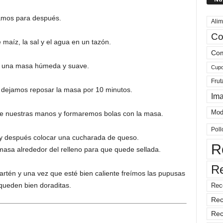
vamos para después.
Alim
Co
maíz, la sal y el agua en un tazón.
Com
 una masa húmeda y suave.
Cup
Frut
y dejamos reposar la masa por 10 minutos.
Im
Mod
e nuestras manos y formaremos bolas con la masa.
Poll
y después colocar una cucharada de queso.
R
sa alrededor del relleno para que quede sellada.
R
artén y una vez que esté bien caliente freímos las pupusas
 queden bien doraditas.
Rec
Rec
Rec