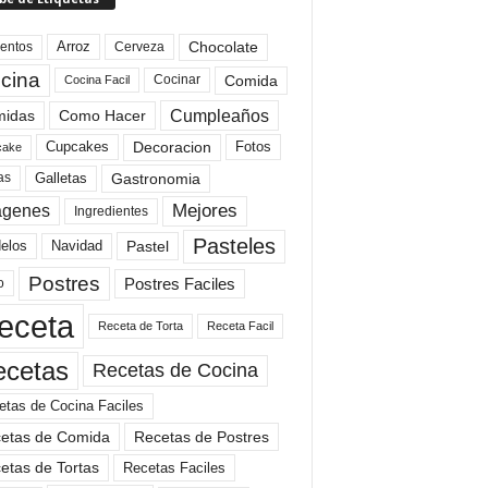
Arroz
entos
Chocolate
Cerveza
cina
Comida
Cocinar
Cocina Facil
Cumpleaños
idas
Como Hacer
Cupcakes
Fotos
Decoracion
cake
Gastronomia
as
Galletas
Mejores
agenes
Ingredientes
Pasteles
elos
Navidad
Pastel
Postres
Postres Faciles
o
eceta
Receta de Torta
Receta Facil
ecetas
Recetas de Cocina
etas de Cocina Faciles
etas de Comida
Recetas de Postres
etas de Tortas
Recetas Faciles