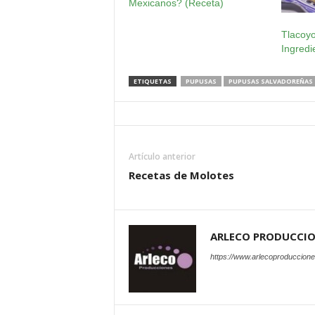
Mexicanos? (Receta)
Tlacoyo
Ingredi
ETIQUETAS
PUPUSAS
PUPUSAS SALVADOREÑAS
Artículo anterior
Recetas de Molotes
ARLECO PRODUCCI
https://www.arlecoproduccion