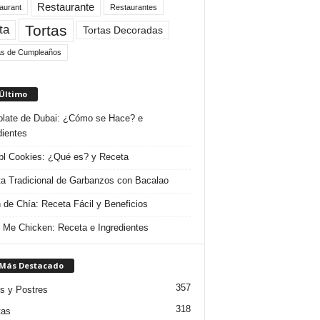
Restaurante
aurant
Restaurantes
Tortas
ta
Tortas Decoradas
as de Cumpleaños
 Último
late de Dubai: ¿Cómo se Hace? e
dientes
l Cookies: ¿Qué es? y Receta
a Tradicional de Garbanzos con Bacalao
 de Chía: Receta Fácil y Beneficios
 Me Chicken: Receta e Ingredientes
 Más Destacado
357
s y Postres
318
tas