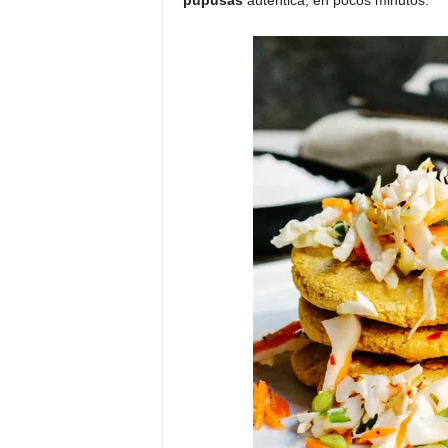
pupusas
auténtica, en pocos minutos.