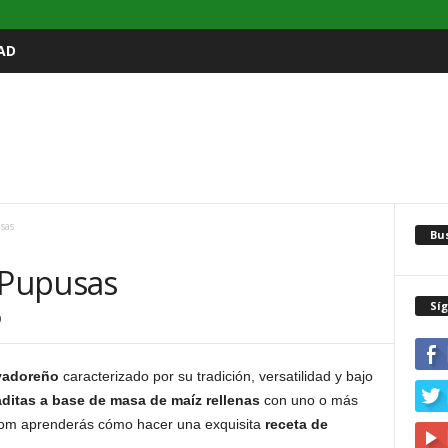
AD
sas
Bu
 Pupusas
Sí
0
lvadoreño
caracterizado por su tradición, versatilidad y bajo
aditas a base de masa de maíz rellenas
con uno o más
.com aprenderás cómo hacer una exquisita
receta de