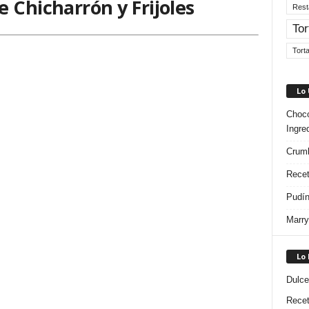
 Chicharrón y Frijoles
Rest
Tor
Tort
Lo
Choco
Ingre
Crumb
Recet
Pudín
Marry
Lo
Dulce
Rece