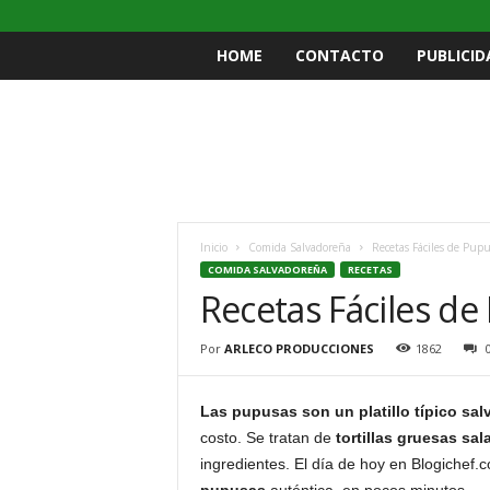
HOME
CONTACTO
PUBLICID
Inicio
Comida Salvadoreña
Recetas Fáciles de Pupu
COMIDA SALVADOREÑA
RECETAS
Recetas Fáciles de
Por
ARLECO PRODUCCIONES
1862
Las pupusas son un platillo típico sa
costo. Se tratan de
tortillas gruesas sal
ingredientes. El día de hoy en Blogichef