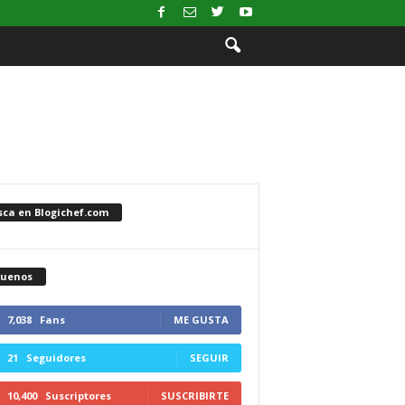
sca en Blogichef.com
guenos
7,038
Fans
ME GUSTA
21
Seguidores
SEGUIR
10,400
Suscriptores
SUSCRIBIRTE