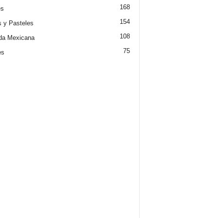
168
es
154
s y Pasteles
108
da Mexicana
75
es