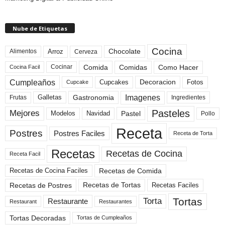
Nube de Etiquetas
Cocina
Arroz
Alimentos
Chocolate
Cerveza
Comida
Comidas
Como Hacer
Cocinar
Cocina Facil
Cumpleaños
Cupcakes
Fotos
Decoracion
Cupcake
Imagenes
Gastronomia
Frutas
Galletas
Ingredientes
Pasteles
Mejores
Modelos
Navidad
Pastel
Pollo
Receta
Postres
Postres Faciles
Receta de Torta
Recetas
Recetas de Cocina
Receta Facil
Recetas de Comida
Recetas de Cocina Faciles
Recetas de Tortas
Recetas de Postres
Recetas Faciles
Tortas
Torta
Restaurante
Restaurant
Restaurantes
Tortas Decoradas
Tortas de Cumpleaños