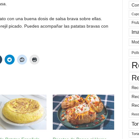
asa.
Com
Cup
ato con una buena dosis de salsa brava sobre ellas.
Frut
ejil picado. Puedes acompañar las patatas bravas con
Im
Mod
Poll
R
R
Rec
Rec
Rec
Rest
Tor
Tort