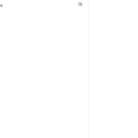
75
es