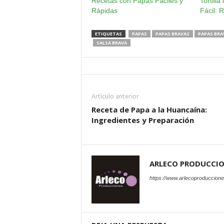
Recetas con Papas Fáciles y
Tortill
Rápidas
Fácil: 
ETIQUETAS
PAPAS
PAPAS BRAVAS
PAPAS BRA
SALSA BRAVA
Artículo anterior
Receta de Papa a la Huancaína:
Ingredientes y Preparación
ARLECO PRODUCCI
https://www.arlecoproduccion