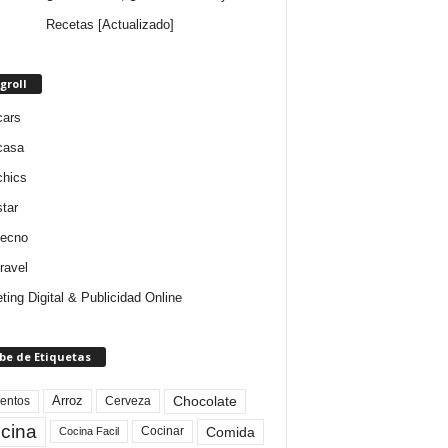
Recetas [Actualizado]
groll
cars
casa
chics
star
tecno
ravel
ting Digital & Publicidad Online
be de Etiquetas
Arroz
entos
Chocolate
Cerveza
cina
Comida
Cocinar
Cocina Facil