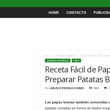
HOME
CONTACTO
PUBLICID
Inicio
Comida Española
Receta Fácil de Papas Brav
COMIDA ESPAÑOLA
PAPA
Receta Fácil de Pa
Preparar Patatas B
Por
ARLECO PRODUCCIONES
1883
Las papas bravas también conocidas c
patatas cortadas en forma de dados irreg