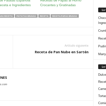
a de Patatas Española
Recetas de Papas al Horno
Receta e Ingredientes
Crocantes y Gratinadas
Lo
VAS RECETA
PATATAS BRAVAS
RECETA
RECETA PAPAS BRAVAS
Choco
Ingre
Crumb
Recet
Artículo siguiente
Pudín
Receta de Pan Nube en Sartén
Marry
Lo
Dulce
ONES
Rece
es.com
Carn
Torta
Comi