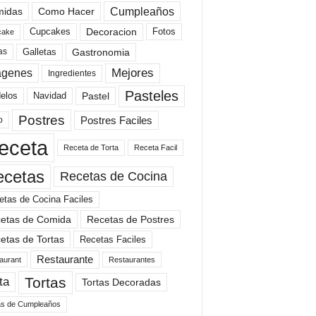
Cumpleaños
idas
Como Hacer
Cupcakes
Fotos
Decoracion
cake
Gastronomia
as
Galletas
Mejores
agenes
Ingredientes
Pasteles
elos
Navidad
Pastel
Postres
Postres Faciles
o
eceta
Receta de Torta
Receta Facil
ecetas
Recetas de Cocina
etas de Cocina Faciles
etas de Comida
Recetas de Postres
etas de Tortas
Recetas Faciles
Restaurante
aurant
Restaurantes
Tortas
ta
Tortas Decoradas
as de Cumpleaños