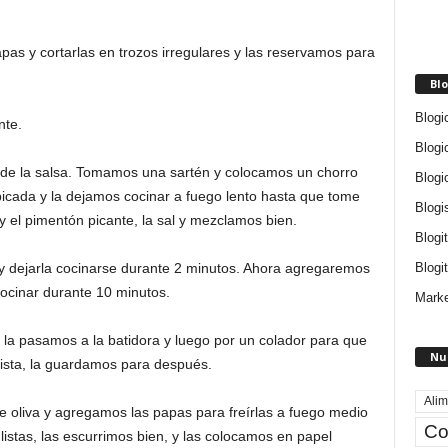
as y cortarlas en trozos irregulares y las reservamos para
Blo
Blogi
nte.
Blogi
de la salsa. Tomamos una sartén y colocamos un chorro
Blogi
picada y la dejamos cocinar a fuego lento hasta que tome
Blogi
 el pimentón picante, la sal y mezclamos bien.
Blogi
Blogit
, y dejarla cocinarse durante 2 minutos. Ahora agregaremos
cocinar durante 10 minutos.
Marke
 la pasamos a la batidora y luego por un colador para que
Nu
ista, la guardamos para después.
Alim
 oliva y agregamos las papas para freírlas a fuego medio
Co
istas, las escurrimos bien, y las colocamos en papel