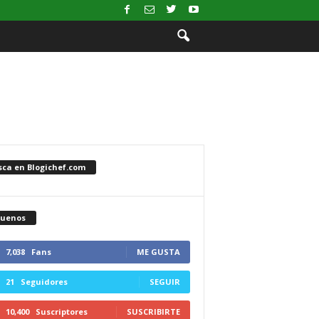
sca en Blogichef.com
guenos
7,038
Fans
ME GUSTA
21
Seguidores
SEGUIR
10,400
Suscriptores
SUSCRIBIRTE