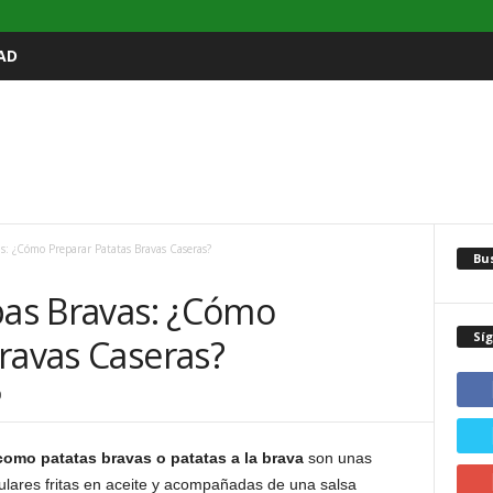
AD
as: ¿Cómo Preparar Patatas Bravas Caseras?
Bu
pas Bravas: ¿Cómo
Sí
ravas Caseras?
0
omo patatas bravas o patatas a la brava
son unas
ulares fritas en aceite y acompañadas de una salsa