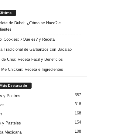
 Último
late de Dubai: ¿Cómo se Hace? e
dientes
l Cookies: ¿Qué es? y Receta
a Tradicional de Garbanzos con Bacalao
 de Chía: Receta Fácil y Beneficios
 Me Chicken: Receta e Ingredientes
 Más Destacado
357
s y Postres
318
tas
168
es
154
s y Pasteles
108
da Mexicana