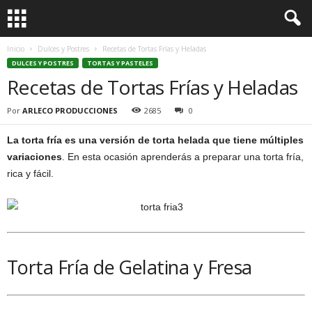
Inicio
Dulces y Postres
Recetas de Tortas Frías y Heladas
DULCES Y POSTRES
TORTAS Y PASTELES
Recetas de Tortas Frías y Heladas
Por
ARLECO PRODUCCIONES
2685
0
La torta fría es una versión de torta helada que tiene múltiples
variaciones
. En esta ocasión aprenderás a preparar una torta fría,
rica y fácil.
Torta Fría de Gelatina y Fresa