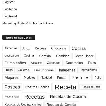
Blogistar
Blogitecno
Blogitravel
Marketing Digital & Publicidad Online
Nube de Etiquetas
Cocina
Arroz
Alimentos
Chocolate
Cerveza
Comida
Comidas
Como Hacer
Cocinar
Cocina Facil
Cumpleaños
Cupcakes
Fotos
Decoracion
Cupcake
Imagenes
Gastronomia
Frutas
Galletas
Ingredientes
Pasteles
Mejores
Modelos
Navidad
Pastel
Pollo
Receta
Postres
Postres Faciles
Receta de Torta
Recetas
Recetas de Cocina
Receta Facil
Recetas de Comida
Recetas de Cocina Faciles