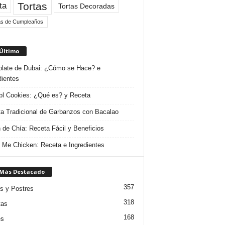
Tortas
ta
Tortas Decoradas
as de Cumpleaños
 Último
late de Dubai: ¿Cómo se Hace? e
dientes
l Cookies: ¿Qué es? y Receta
a Tradicional de Garbanzos con Bacalao
 de Chía: Receta Fácil y Beneficios
 Me Chicken: Receta e Ingredientes
 Más Destacado
357
s y Postres
318
tas
168
es