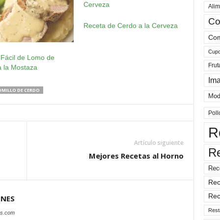
Alim
Co
Receta de Cerdo a la Cerveza
Com
Cup
 Fácil de Lomo de
Frut
a la Mostaza
Im
MILLO DE CERDO
Mod
Poll
R
Artículo siguiente
R
Mejores Recetas al Horno
Rec
Rec
Rec
ONES
Rest
es.com