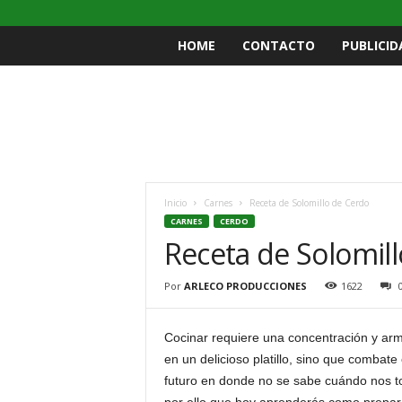
HOME
CONTACTO
PUBLICID
Inicio
Carnes
Receta de Solomillo de Cerdo
CARNES
CERDO
Receta de Solomil
Por
ARLECO PRODUCCIONES
1622
Cocinar requiere una concentración y arm
en un delicioso platillo, sino que combate
futuro en donde no se sabe cuándo nos toca