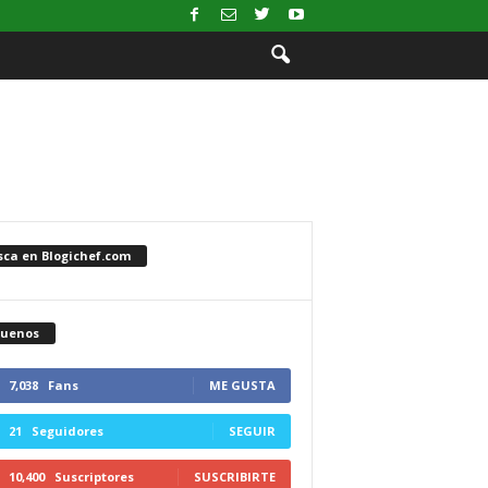
sca en Blogichef.com
guenos
7,038
Fans
ME GUSTA
21
Seguidores
SEGUIR
10,400
Suscriptores
SUSCRIBIRTE