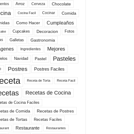
Arroz
entos
Chocolate
Cerveza
cina
Comida
Cocinar
Cocina Facil
Cumpleaños
idas
Como Hacer
Cupcakes
Fotos
Decoracion
cake
Gastronomia
as
Galletas
Mejores
agenes
Ingredientes
Pasteles
elos
Navidad
Pastel
Postres
Postres Faciles
o
eceta
Receta de Torta
Receta Facil
ecetas
Recetas de Cocina
etas de Cocina Faciles
etas de Comida
Recetas de Postres
etas de Tortas
Recetas Faciles
Restaurante
aurant
Restaurantes