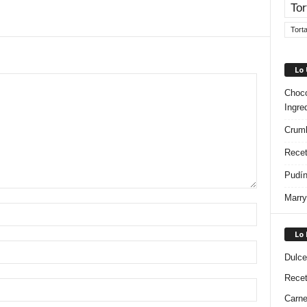
Tor
Tort
Lo
Choco
Ingre
Crumb
Recet
Pudín
Marry
Lo
Dulce
Rece
Carn