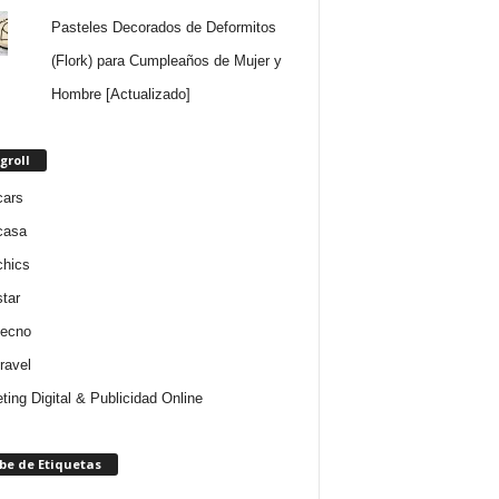
Pasteles Decorados de Deformitos
(Flork) para Cumpleaños de Mujer y
Hombre [Actualizado]
groll
cars
casa
chics
star
tecno
ravel
ting Digital & Publicidad Online
be de Etiquetas