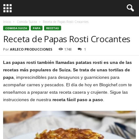
Inicio
Comida Suiza
Receta de Papas Rosti Crocantes
COMIDA SUIZA
PAPA
RECETAS
Receta de Papas Rosti Crocantes
Por
ARLECO PRODUCCIONES
1748
1
Las papas rosti también llamadas patatas rosti es una de las
recetas más populares de Suiza. Se trata de unas tortilas de
papa
, imprescindibles para desayunos y guarniciones para
acompañar carnes y pescados. El día de hoy en Blogichef.com te
enseñamos a preparar esta receta casera y crujiente. Sigue las
instrucciones de nuestra
receta fácil paso a paso
.