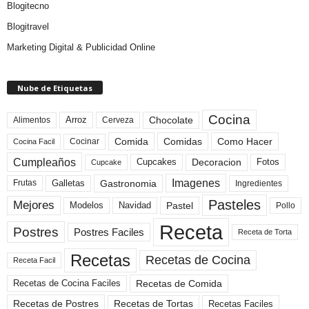
Blogitecno
Blogitravel
Marketing Digital & Publicidad Online
Nube de Etiquetas
Cocina
Arroz
Alimentos
Chocolate
Cerveza
Comida
Comidas
Como Hacer
Cocinar
Cocina Facil
Cumpleaños
Cupcakes
Fotos
Decoracion
Cupcake
Imagenes
Gastronomia
Frutas
Galletas
Ingredientes
Pasteles
Mejores
Modelos
Navidad
Pastel
Pollo
Receta
Postres
Postres Faciles
Receta de Torta
Recetas
Recetas de Cocina
Receta Facil
Recetas de Comida
Recetas de Cocina Faciles
Recetas de Tortas
Recetas de Postres
Recetas Faciles