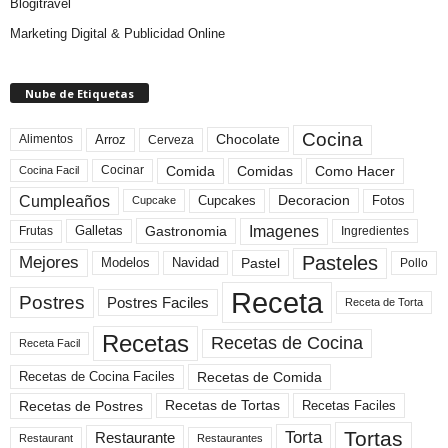
Blogitravel
Marketing Digital & Publicidad Online
Nube de Etiquetas
Cocina
Arroz
Alimentos
Chocolate
Cerveza
Comida
Comidas
Como Hacer
Cocinar
Cocina Facil
Cumpleaños
Cupcakes
Fotos
Decoracion
Cupcake
Imagenes
Gastronomia
Frutas
Galletas
Ingredientes
Pasteles
Mejores
Modelos
Navidad
Pastel
Pollo
Receta
Postres
Postres Faciles
Receta de Torta
Recetas
Recetas de Cocina
Receta Facil
Recetas de Comida
Recetas de Cocina Faciles
Recetas de Tortas
Recetas de Postres
Recetas Faciles
Tortas
Torta
Restaurante
Restaurant
Restaurantes