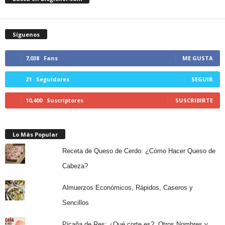
Síguenos
7,038
Fans
ME GUSTA
21
Seguidores
SEGUIR
10,400
Suscriptores
SUSCRIBIRTE
Lo Más Popular
Receta de Queso de Cerdo: ¿Cómo Hacer Queso de
Cabeza?
Almuerzos Económicos, Rápidos, Caseros y
Sencillos
Picaña de Res: ¿Qué corte es?, Otros Nombres y