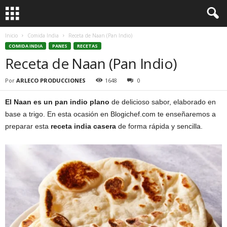
Inicio
Comida India
Receta de Naan (Pan Indio)
COMIDA INDIA
PANES
RECETAS
Receta de Naan (Pan Indio)
Por
ARLECO PRODUCCIONES
1648
0
El Naan es un pan indio plano
de delicioso sabor, elaborado en
base a trigo. En esta ocasión en Blogichef.com te enseñaremos a
preparar esta
receta india casera
de forma rápida y sencilla.