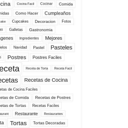
cina
Comida
Cocinar
Cocina Facil
Cumpleaños
idas
Como Hacer
Cupcakes
Fotos
Decoracion
cake
Gastronomia
as
Galletas
Mejores
agenes
Ingredientes
Pasteles
elos
Navidad
Pastel
Postres
Postres Faciles
o
eceta
Receta de Torta
Receta Facil
ecetas
Recetas de Cocina
etas de Cocina Faciles
etas de Comida
Recetas de Postres
etas de Tortas
Recetas Faciles
Restaurante
aurant
Restaurantes
Tortas
ta
Tortas Decoradas