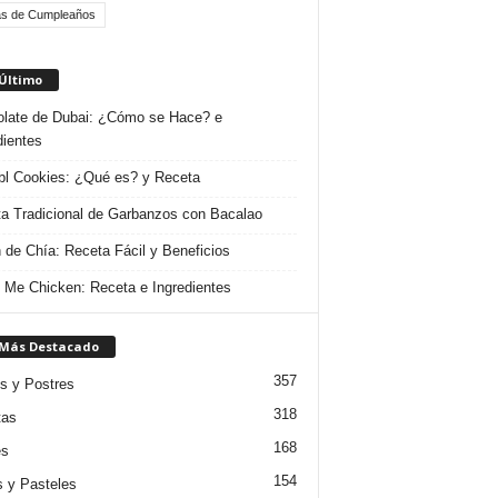
as de Cumpleaños
 Último
late de Dubai: ¿Cómo se Hace? e
dientes
l Cookies: ¿Qué es? y Receta
a Tradicional de Garbanzos con Bacalao
 de Chía: Receta Fácil y Beneficios
 Me Chicken: Receta e Ingredientes
 Más Destacado
357
s y Postres
318
tas
168
es
154
s y Pasteles