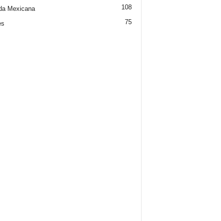
108
da Mexicana
75
es