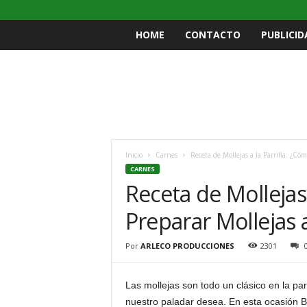
HOME
CONTACTO
PUBLICID
Inicio
Carnes
Receta de Mollejas a la Parrilla: ¿Cóm
CARNES
Receta de Mollejas 
Preparar Mollejas a 
Por
ARLECO PRODUCCIONES
2301
Las mollejas son todo un clásico en la pa
nuestro paladar desea. En esta ocasión 