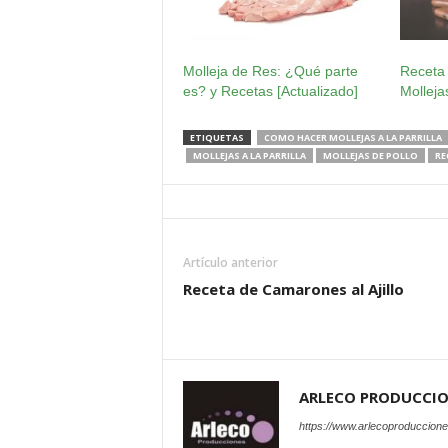
Molleja de Res: ¿Qué parte
Receta
es? y Recetas [Actualizado]
Molleja
ETIQUETAS
COMO HACER MOLLEJAS A LA PARRILLA
MOLLEJAS A LA PARRILLA
MOLLEJAS DE POLLO
RE
Artículo anterior
Receta de Camarones al Ajillo
ARLECO PRODUCCI
https://www.arlecoproduccion