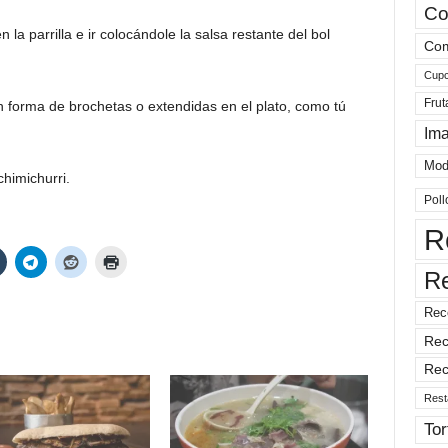
Co
 la parrilla e ir colocándole la salsa restante del bol
Com
Cup
Frut
n forma de brochetas o extendidas en el plato, como tú
Im
Mod
chimichurri.
Poll
R
R
Rec
Rec
Rec
Rest
Tor