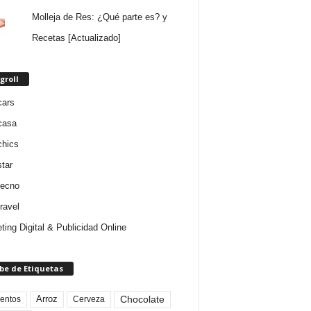
Molleja de Res: ¿Qué parte es? y
Recetas [Actualizado]
groll
cars
casa
chics
star
tecno
ravel
ting Digital & Publicidad Online
be de Etiquetas
Arroz
entos
Chocolate
Cerveza