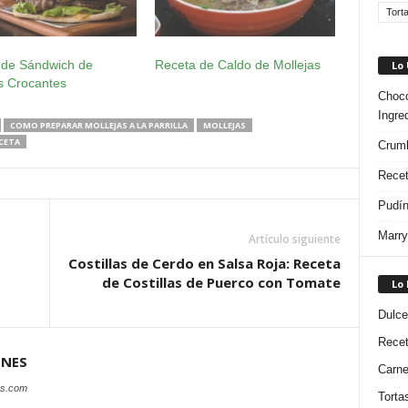
Tort
 de Sándwich de
Receta de Caldo de Mollejas
Lo
s Crocantes
Choco
Ingre
COMO PREPARAR MOLLEJAS A LA PARRILLA
MOLLEJAS
CETA
Crumb
Recet
Pudín
Marry
Artículo siguiente
Costillas de Cerdo en Salsa Roja: Receta
de Costillas de Puerco con Tomate
Lo
Dulce
Rece
ONES
Carn
es.com
Torta