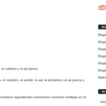
Blo
Blogi
Blogi
Blogi
Blogi
Blogi
el culantro y el ají panca.
Blogit
Marke
 culantro, el aceite, la sal, la pimienta y el ají panca y
Nu
uestros ingredientes marinamos nuestras mollejas en la
Alim