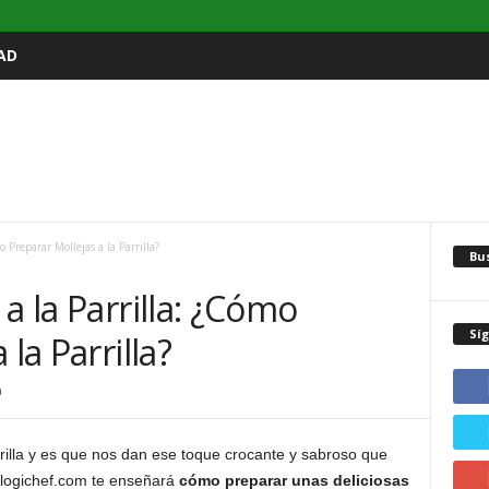
AD
o Preparar Mollejas a la Parrilla?
Bu
a la Parrilla: ¿Cómo
Sí
la Parrilla?
0
rrilla y es que nos dan ese toque crocante y sabroso que
Blogichef.com te enseñará
cómo preparar unas deliciosas