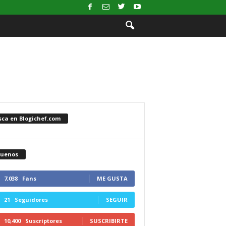
sca en Blogichef.com
guenos
7,038
Fans
ME GUSTA
21
Seguidores
SEGUIR
10,400
Suscriptores
SUSCRIBIRTE