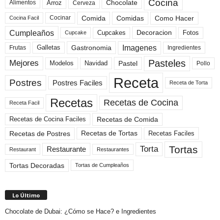
Cocina
Arroz
Alimentos
Chocolate
Cerveza
Comida
Comidas
Como Hacer
Cocinar
Cocina Facil
Cumpleaños
Cupcakes
Fotos
Decoracion
Cupcake
Imagenes
Gastronomia
Frutas
Galletas
Ingredientes
Pasteles
Mejores
Modelos
Navidad
Pastel
Pollo
Receta
Postres
Postres Faciles
Receta de Torta
Recetas
Recetas de Cocina
Receta Facil
Recetas de Comida
Recetas de Cocina Faciles
Recetas de Tortas
Recetas de Postres
Recetas Faciles
Tortas
Torta
Restaurante
Restaurant
Restaurantes
Tortas Decoradas
Tortas de Cumpleaños
Lo Último
Chocolate de Dubai: ¿Cómo se Hace? e Ingredientes