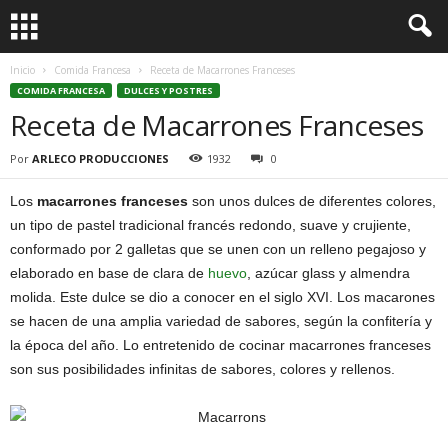
Inicio
Comida Francesa
Receta de Macarrones Franceses
COMIDA FRANCESA
DULCES Y POSTRES
Receta de Macarrones Franceses
Por
ARLECO PRODUCCIONES
1932
0
Los
macarrones franceses
son unos dulces de diferentes colores,
un tipo de pastel tradicional francés redondo, suave y crujiente,
conformado por 2 galletas que se unen con un relleno pegajoso y
elaborado en base de clara de
huevo
, azúcar glass y almendra
molida. Este dulce se dio a conocer en el siglo XVI. Los macarones
se hacen de una amplia variedad de sabores, según la confitería y
la época del año. Lo entretenido de cocinar macarrones franceses
son sus posibilidades infinitas de sabores, colores y rellenos.