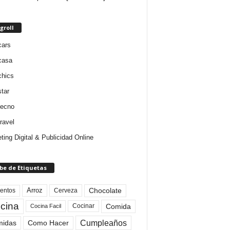
groll
cars
casa
chics
star
tecno
ravel
ting Digital & Publicidad Online
be de Etiquetas
Arroz
entos
Chocolate
Cerveza
cina
Comida
Cocinar
Cocina Facil
Cumpleaños
idas
Como Hacer