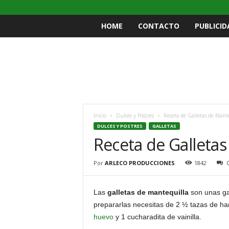
HOME
CONTACTO
PUBLICID
Inicio
Dulces y Postres
Receta de Galletas de Mant
DULCES Y POSTRES
GALLETAS
Receta de Galletas
Por
ARLECO PRODUCCIONES
1842
Las
galletas de mantequilla
son unas ga
prepararlas necesitas de 2 ½ tazas de har
huevo
y 1 cucharadita de vainilla.