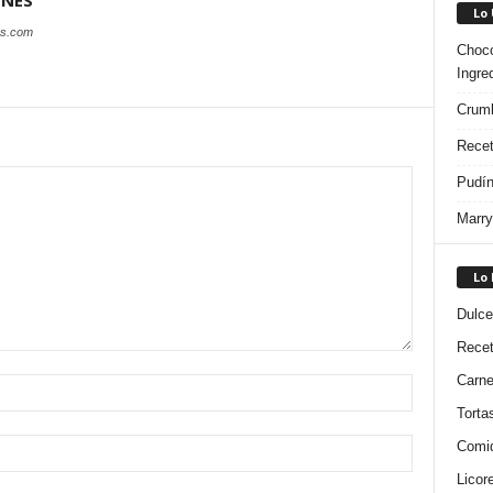
ONES
Lo
es.com
Choco
Ingre
Crumb
Recet
Pudín
Marry
Lo
Dulce
Rece
Carn
Torta
Comi
Licor