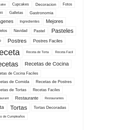
Cupcakes
Fotos
Decoracion
cake
Gastronomia
as
Galletas
Mejores
agenes
Ingredientes
Pasteles
elos
Navidad
Pastel
Postres
Postres Faciles
o
eceta
Receta de Torta
Receta Facil
ecetas
Recetas de Cocina
etas de Cocina Faciles
etas de Comida
Recetas de Postres
etas de Tortas
Recetas Faciles
Restaurante
aurant
Restaurantes
Tortas
ta
Tortas Decoradas
as de Cumpleaños