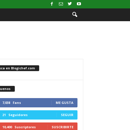
sca en Blogichef.com
guenos
7,038
Fans
ME GUSTA
21
Seguidores
SEGUIR
10,400
Suscriptores
SUSCRIBIRTE