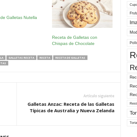
Cup
Frut
de Galletas Nutella
Im
Mod
Receta de Galletas con
Poll
Chispas de Chocolate
R
LA
GALLETAS RECETA
RECETA
RECETA DE GALLETAS
ETAS
R
Rec
Rec
Rec
Artículo siguiente
Galletas Anzac: Receta de las Galletas
Rest
Típicas de Australia y Nueva Zelanda
Tor
Tort