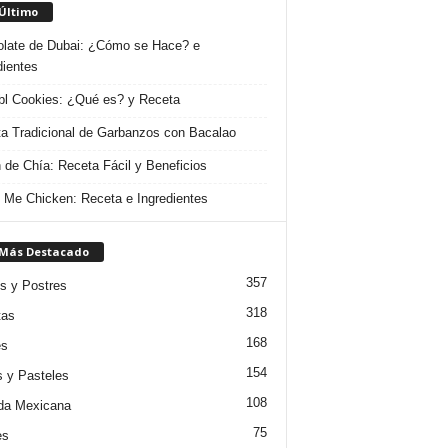
 Último
late de Dubai: ¿Cómo se Hace? e
dientes
l Cookies: ¿Qué es? y Receta
a Tradicional de Garbanzos con Bacalao
 de Chía: Receta Fácil y Beneficios
 Me Chicken: Receta e Ingredientes
 Más Destacado
357
s y Postres
318
tas
168
es
154
s y Pasteles
108
da Mexicana
75
es