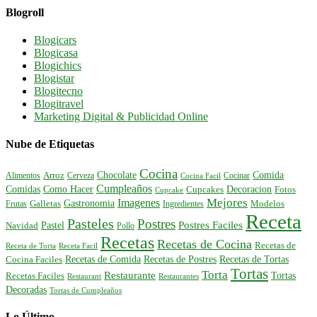
Blogroll
Blogicars
Blogicasa
Blogichics
Blogistar
Blogitecno
Blogitravel
Marketing Digital & Publicidad Online
Nube de Etiquetas
Cocina
Comida
Chocolate
Alimentos
Arroz
Cerveza
Cocinar
Cocina Facil
Cumpleaños
Comidas
Como Hacer
Decoracion
Cupcakes
Fotos
Cupcake
Mejores
Imagenes
Gastronomia
Frutas
Galletas
Ingredientes
Modelos
Receta
Pasteles
Postres
Postres Faciles
Pastel
Navidad
Pollo
Recetas
Recetas de Cocina
Recetas de
Receta de Torta
Receta Facil
Recetas de Comida
Recetas de Postres
Recetas de Tortas
Cocina Faciles
Tortas
Torta
Restaurante
Tortas
Recetas Faciles
Restaurant
Restaurantes
Decoradas
Tortas de Cumpleaños
Lo Último