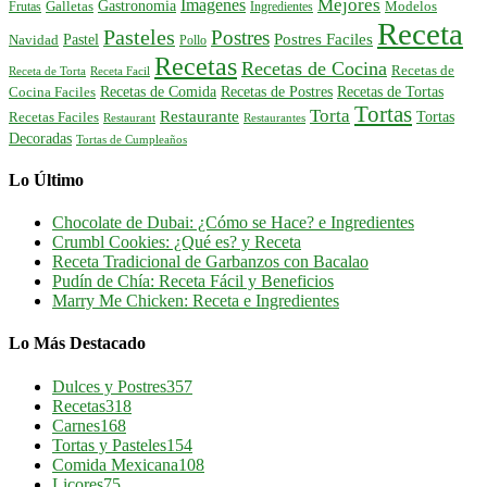
Mejores
Imagenes
Gastronomia
Frutas
Galletas
Ingredientes
Modelos
Receta
Pasteles
Postres
Postres Faciles
Pastel
Navidad
Pollo
Recetas
Recetas de Cocina
Recetas de
Receta de Torta
Receta Facil
Recetas de Comida
Recetas de Postres
Recetas de Tortas
Cocina Faciles
Tortas
Torta
Restaurante
Tortas
Recetas Faciles
Restaurant
Restaurantes
Decoradas
Tortas de Cumpleaños
Lo Último
Chocolate de Dubai: ¿Cómo se Hace? e Ingredientes
Crumbl Cookies: ¿Qué es? y Receta
Receta Tradicional de Garbanzos con Bacalao
Pudín de Chía: Receta Fácil y Beneficios
Marry Me Chicken: Receta e Ingredientes
Lo Más Destacado
Dulces y Postres
357
Recetas
318
Carnes
168
Tortas y Pasteles
154
Comida Mexicana
108
Licores
75