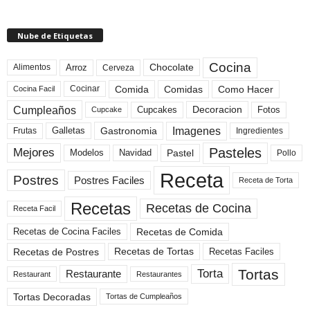
Nube de Etiquetas
Cocina
Arroz
Alimentos
Chocolate
Cerveza
Comida
Comidas
Como Hacer
Cocinar
Cocina Facil
Cumpleaños
Cupcakes
Fotos
Decoracion
Cupcake
Imagenes
Gastronomia
Frutas
Galletas
Ingredientes
Pasteles
Mejores
Modelos
Navidad
Pastel
Pollo
Receta
Postres
Postres Faciles
Receta de Torta
Recetas
Recetas de Cocina
Receta Facil
Recetas de Comida
Recetas de Cocina Faciles
Recetas de Tortas
Recetas de Postres
Recetas Faciles
Tortas
Torta
Restaurante
Restaurant
Restaurantes
Tortas Decoradas
Tortas de Cumpleaños