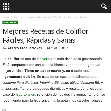
Inicio
Verduras
Mejores Recetas de Coliflor Fáciles, Rápidas y Sanas
VERDURAS
Mejores Recetas de Coliflor
Fáciles, Rápidas y Sanas
Por
ARLECO PRODUCCIONES
2441
0
La
coliflor
es una de las
verduras
más ricas de la gastronomía.
Está compuesta por una cabeza blanca y rodeada de gruesas
hojas verdes.
Tiene un sabor suave y, en ocasiones,
ligeramente dulzón
. Se trata de un excelente alimento pues
contiene fibra dietética, Vitamina B6, ácido fólico, Vitamina B5, y
minerales
. Tiene propiedades diuréticas y resulta beneficiosa en
caso de
hipertensión
, retención de líquidos y oliguria. También se
recomienda para la hiperuricemia, la gota y los cálculos renales.