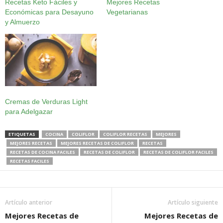
Recetas Keto Fáciles y
Mejores Recetas
Económicas para Desayuno
Vegetarianas
y Almuerzo
Cremas de Verduras Light
para Adelgazar
ETIQUETAS
COCINA
COLIFLOR
COLIFLOR RECETAS
MEJORES
MEJORES RECETAS
MEJORES RECETAS DE COLIFLOR
RECETAS
RECETAS DE COCINA FACILES
RECETAS DE COLIFLOR
RECETAS DE COLIFLOR FACILES
RECETAS FACILES
Artículo anterior
Artículo siguiente
Mejores Recetas de
Mejores Recetas de