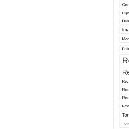
Com
Cup
Frut
Im
Mod
Poll
R
R
Rec
Rec
Rec
Rest
Tor
Tort