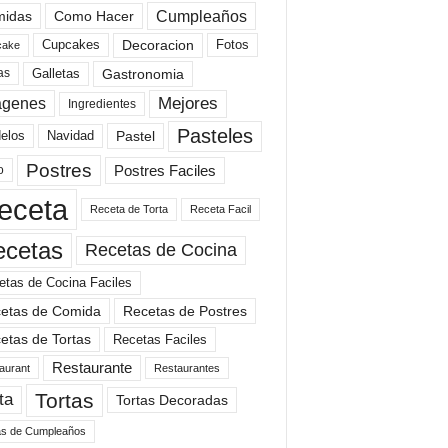
Cumpleaños
idas
Como Hacer
Cupcakes
Fotos
Decoracion
cake
Gastronomia
as
Galletas
Mejores
agenes
Ingredientes
Pasteles
elos
Navidad
Pastel
Postres
Postres Faciles
o
eceta
Receta de Torta
Receta Facil
ecetas
Recetas de Cocina
etas de Cocina Faciles
etas de Comida
Recetas de Postres
etas de Tortas
Recetas Faciles
Restaurante
aurant
Restaurantes
Tortas
ta
Tortas Decoradas
as de Cumpleaños