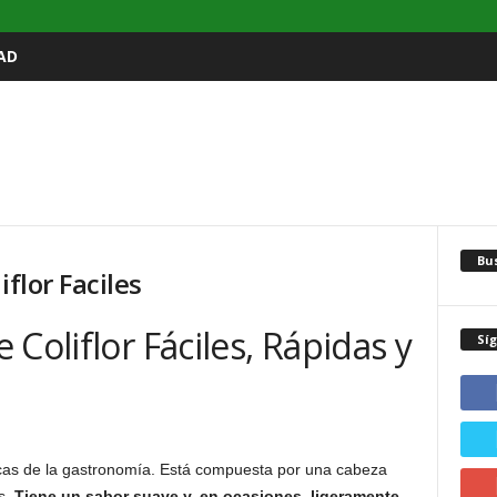
AD
Bu
iflor Faciles
Coliflor Fáciles, Rápidas y
Sí
as de la gastronomía. Está compuesta por una cabeza
s.
Tiene un sabor suave y, en ocasiones, ligeramente