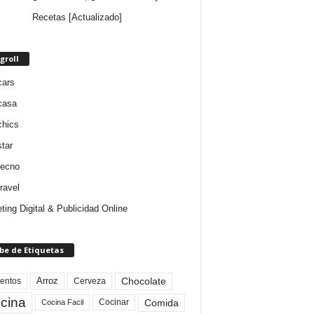
Recetas [Actualizado]
groll
cars
casa
chics
star
tecno
ravel
ting Digital & Publicidad Online
be de Etiquetas
Arroz
entos
Chocolate
Cerveza
cina
Comida
Cocinar
Cocina Facil