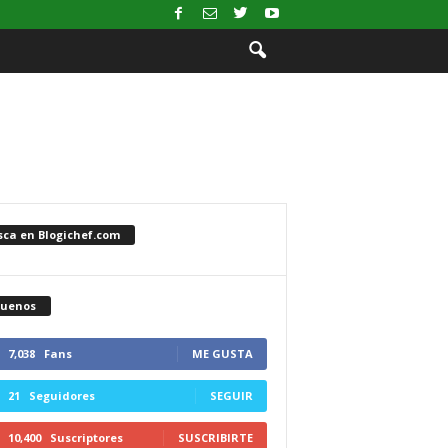
sca en Blogichef.com
guenos
7,038
Fans
ME GUSTA
21
Seguidores
SEGUIR
10,400
Suscriptores
SUSCRIBIRTE