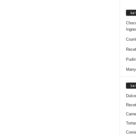
Lo
Choco
Ingre
Crumb
Recet
Pudín
Marry
Lo
Dulce
Rece
Carn
Torta
Comi