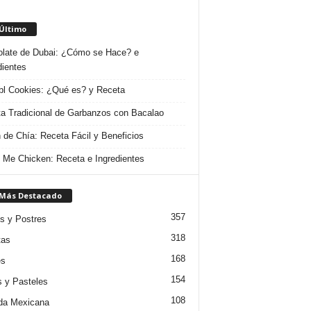
 Último
late de Dubai: ¿Cómo se Hace? e
dientes
l Cookies: ¿Qué es? y Receta
a Tradicional de Garbanzos con Bacalao
 de Chía: Receta Fácil y Beneficios
 Me Chicken: Receta e Ingredientes
 Más Destacado
357
s y Postres
318
tas
168
es
154
s y Pasteles
108
da Mexicana