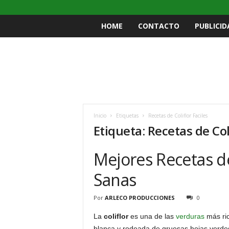
HOME
CONTACTO
PUBLICID
Inicio
Etiquetas
Recetas de Coliflor Faciles
Etiqueta: Recetas de Col
Mejores Recetas de 
Sanas
Por
ARLECO PRODUCCIONES
0
La
coliflor
es una de las
verduras
más ric
blanca y rodeada de gruesas hojas verde