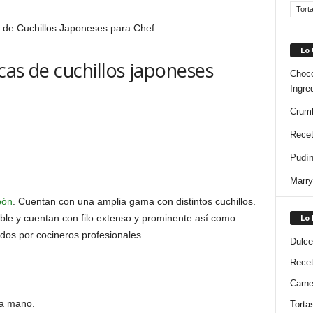
Tort
Lo
cas de cuchillos japoneses
Choco
Ingre
Crumb
Recet
Pudín
Marry
pón
. Cuentan con una amplia gama con distintos cuchillos.
ble y cuentan con filo extenso y prominente así como
Lo
dos por cocineros profesionales.
Dulce
Rece
Carn
 a mano.
Torta