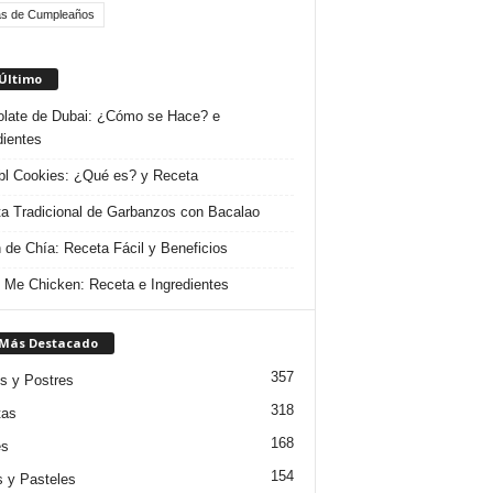
as de Cumpleaños
 Último
late de Dubai: ¿Cómo se Hace? e
dientes
l Cookies: ¿Qué es? y Receta
a Tradicional de Garbanzos con Bacalao
 de Chía: Receta Fácil y Beneficios
 Me Chicken: Receta e Ingredientes
 Más Destacado
357
s y Postres
318
tas
168
es
154
s y Pasteles