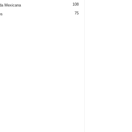
108
da Mexicana
75
es