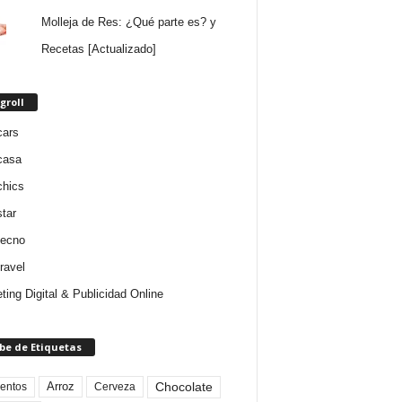
Molleja de Res: ¿Qué parte es? y
Recetas [Actualizado]
groll
cars
casa
chics
star
tecno
ravel
ting Digital & Publicidad Online
be de Etiquetas
Arroz
entos
Chocolate
Cerveza