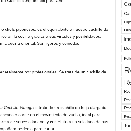
Co
Com
Cup
s o chefs japoneses, es el equivalente a nuestro cuchillo de
Frut
ico en la cocina gracias a sus virtudes y posibilidades.
Im
 en la cocina oriental. Son ligeros y cómodos.
Mod
Poll
R
generalmente por profesionales. Se trata de un cuchillo de
R
Rec
Rec
 o Cuchillo Yanagi
se trata de un cuchillo de hoja alargada
Rec
pescado o carne en el movimiento de vuelta, ideal para
Rest
orma de sauce o katana, y con el filo a un solo lado de sus
Tor
ompañero perfecto para cortar.