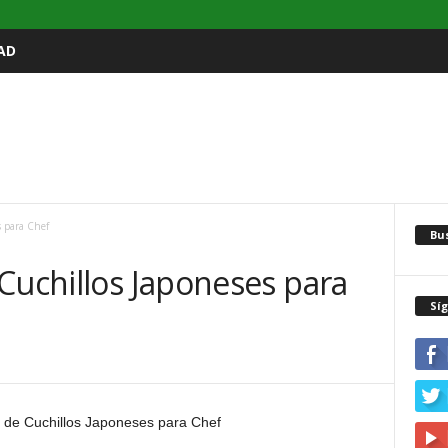
AD
s para Chef
Bu
Cuchillos Japoneses para
Sí
1