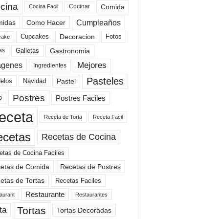
cina
Comida
Cocinar
Cocina Facil
Cumpleaños
idas
Como Hacer
Cupcakes
Fotos
Decoracion
cake
Gastronomia
as
Galletas
Mejores
agenes
Ingredientes
Pasteles
elos
Navidad
Pastel
Postres
Postres Faciles
o
eceta
Receta de Torta
Receta Facil
ecetas
Recetas de Cocina
etas de Cocina Faciles
etas de Comida
Recetas de Postres
etas de Tortas
Recetas Faciles
Restaurante
aurant
Restaurantes
Tortas
ta
Tortas Decoradas