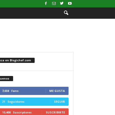
sca en Blogichef.com
guenos
7,038
Fans
ME GUSTA
21
Seguidores
SEGUIR
10,400
Suscriptores
SUSCRIBIRTE