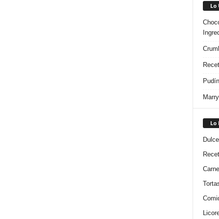
Lo
Choco
Ingre
Crumb
Recet
Pudín
Marry
Lo
Dulce
Rece
Carn
Torta
Comi
Licor