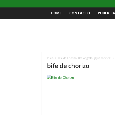
HOME
CONTACTO
PUBLICID
Inicio
Bife de Chorizo: Bife Angosto, ¿Qué corte es?
bife de chorizo