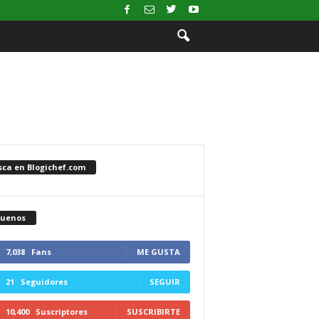
sca en Blogichef.com
guenos
7,038
Fans
ME GUSTA
21
Seguidores
SEGUIR
10,400
Suscriptores
SUSCRIBIRTE