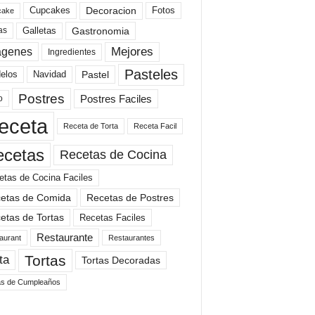
Cupcakes
Fotos
Decoracion
cake
Gastronomia
as
Galletas
Mejores
agenes
Ingredientes
Pasteles
elos
Navidad
Pastel
Postres
Postres Faciles
o
eceta
Receta de Torta
Receta Facil
ecetas
Recetas de Cocina
etas de Cocina Faciles
etas de Comida
Recetas de Postres
etas de Tortas
Recetas Faciles
Restaurante
aurant
Restaurantes
Tortas
ta
Tortas Decoradas
as de Cumpleaños