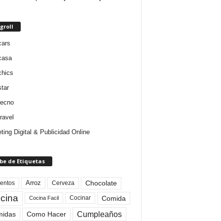
groll
cars
casa
chics
star
tecno
ravel
ting Digital & Publicidad Online
be de Etiquetas
Arroz
entos
Chocolate
Cerveza
cina
Comida
Cocinar
Cocina Facil
Cumpleaños
idas
Como Hacer