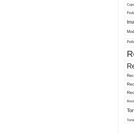
Cup
Frut
Im
Mod
Poll
R
R
Rec
Rec
Rec
Rest
Tor
Tort