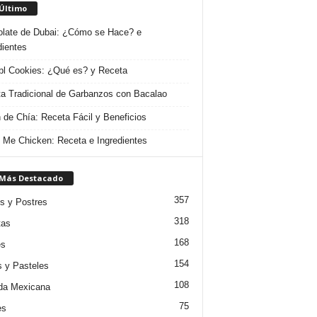
 Último
late de Dubai: ¿Cómo se Hace? e
dientes
l Cookies: ¿Qué es? y Receta
a Tradicional de Garbanzos con Bacalao
 de Chía: Receta Fácil y Beneficios
 Me Chicken: Receta e Ingredientes
 Más Destacado
357
s y Postres
318
tas
168
es
154
s y Pasteles
108
da Mexicana
75
es