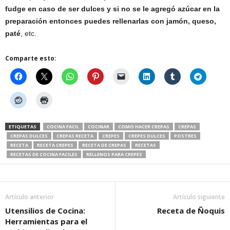
fudge en caso de ser dulces y si no se le agregó azúcar en la
preparación entonces puedes rellenarlas con jamón, queso,
paté
, etc.
Comparte esto:
ETIQUETAS
COCINA FACIL
COCINAR
COMO HACER CREPAS
CREPAS
CREPAS DULCES
CREPAS RECETA
CREPES
CREPES DULCES
POSTRES
RECETA
RECETA CREPES
RECETA DE CREPAS
RECETAS
RECETAS DE COCINA FACILES
RELLENOS PARA CREPES
Artículo anterior
Artículo siguiente
Utensilios de Cocina:
Receta de Ñoquis
Herramientas para el