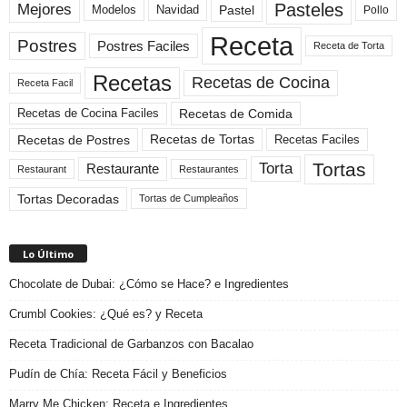
Pasteles
Mejores
Modelos
Navidad
Pastel
Pollo
Receta
Postres
Postres Faciles
Receta de Torta
Recetas
Recetas de Cocina
Receta Facil
Recetas de Comida
Recetas de Cocina Faciles
Recetas de Tortas
Recetas de Postres
Recetas Faciles
Tortas
Torta
Restaurante
Restaurant
Restaurantes
Tortas Decoradas
Tortas de Cumpleaños
Lo Último
Chocolate de Dubai: ¿Cómo se Hace? e Ingredientes
Crumbl Cookies: ¿Qué es? y Receta
Receta Tradicional de Garbanzos con Bacalao
Pudín de Chía: Receta Fácil y Beneficios
Marry Me Chicken: Receta e Ingredientes