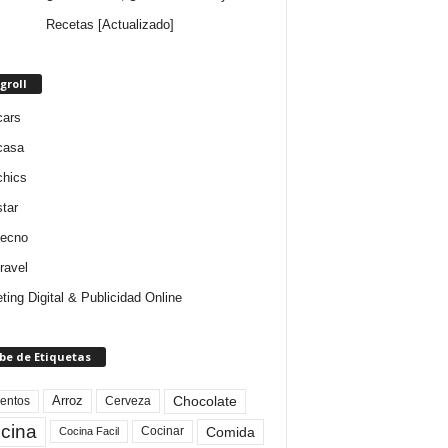
Recetas [Actualizado]
groll
cars
casa
chics
star
tecno
ravel
ting Digital & Publicidad Online
be de Etiquetas
Arroz
entos
Chocolate
Cerveza
cina
Comida
Cocinar
Cocina Facil