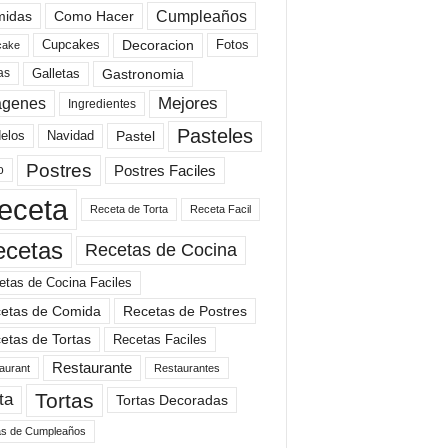
Cumpleaños
idas
Como Hacer
Cupcakes
Fotos
Decoracion
cake
Gastronomia
as
Galletas
Mejores
agenes
Ingredientes
Pasteles
elos
Navidad
Pastel
Postres
Postres Faciles
o
eceta
Receta de Torta
Receta Facil
ecetas
Recetas de Cocina
etas de Cocina Faciles
etas de Comida
Recetas de Postres
etas de Tortas
Recetas Faciles
Restaurante
aurant
Restaurantes
Tortas
ta
Tortas Decoradas
as de Cumpleaños