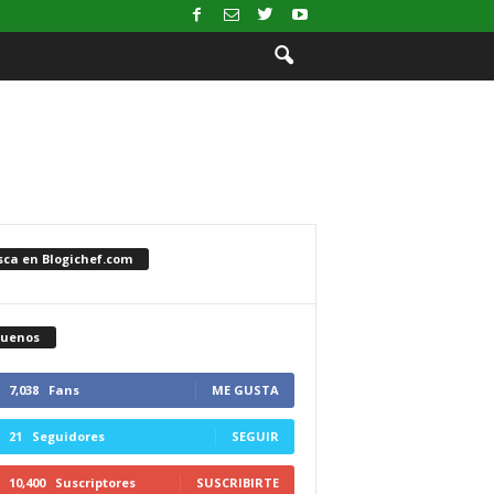
sca en Blogichef.com
guenos
7,038
Fans
ME GUSTA
21
Seguidores
SEGUIR
10,400
Suscriptores
SUSCRIBIRTE