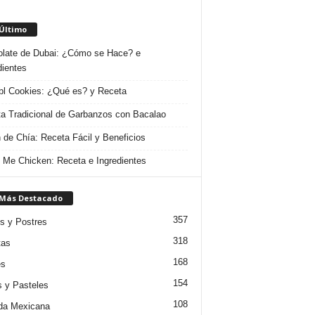
 Último
late de Dubai: ¿Cómo se Hace? e
dientes
l Cookies: ¿Qué es? y Receta
a Tradicional de Garbanzos con Bacalao
 de Chía: Receta Fácil y Beneficios
 Me Chicken: Receta e Ingredientes
 Más Destacado
357
s y Postres
318
tas
168
es
154
s y Pasteles
108
da Mexicana