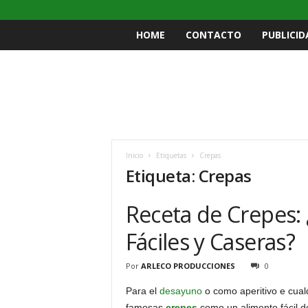
HOME
CONTACTO
PUBLICID
Inicio
Etiquetas
Crepas
Etiqueta: Crepas
Receta de Crepes:
Fáciles y Caseras?
Por
ARLECO PRODUCCIONES
0
Para el
desayuno
o como aperitivo e cual
famosas
crepes
como un alimento fácil de