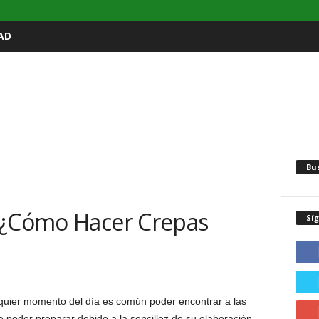
AD
Bu
 ¿Cómo Hacer Crepas
Sí
quier momento del día es común poder encontrar a las
 poder preparar debido a la sencillez de su elaboración