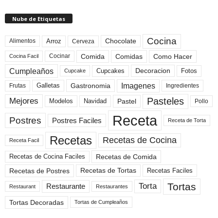
Nube de Etiquetas
Cocina
Arroz
Alimentos
Chocolate
Cerveza
Comida
Comidas
Como Hacer
Cocinar
Cocina Facil
Cumpleaños
Cupcakes
Fotos
Decoracion
Cupcake
Imagenes
Gastronomia
Frutas
Galletas
Ingredientes
Pasteles
Mejores
Modelos
Navidad
Pastel
Pollo
Receta
Postres
Postres Faciles
Receta de Torta
Recetas
Recetas de Cocina
Receta Facil
Recetas de Comida
Recetas de Cocina Faciles
Recetas de Tortas
Recetas de Postres
Recetas Faciles
Tortas
Torta
Restaurante
Restaurant
Restaurantes
Tortas Decoradas
Tortas de Cumpleaños