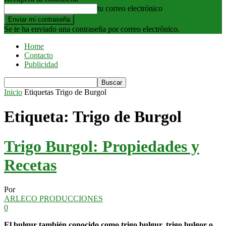
tu correo electrónico
Se te ha enviado una contraseña por correo electrónico.
Home
Contacto
Publicidad
Inicio
Etiquetas
Trigo de Burgol
Etiqueta: Trigo de Burgol
Trigo Burgol: Propiedades y
Recetas
Por
ARLECO PRODUCCIONES
0
El bulgur también conocido como trigo bulgur, trigo bulgor o