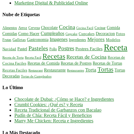
Marketing Digital & Publicidad Online
Nube de Etiquetas
Cocina
Comida
Chocolate
Alimentos
Arroz
Cerveza
Cocinar
Cocina Facil
Cumpleaños
Comidas
Como Hacer
Decoracion
Cupcakes
Fotos
Cupcake
Mejores
Imagenes
Gastronomia
Frutas
Galletas
Ingredientes
Modelos
Receta
Pasteles
Postres
Postres Faciles
Pastel
Navidad
Pollo
Recetas
Recetas de Cocina
Recetas de
Receta de Torta
Receta Facil
Recetas de Comida
Recetas de Postres
Recetas de Tortas
Cocina Faciles
Tortas
Torta
Restaurante
Tortas
Recetas Faciles
Restaurant
Restaurantes
Decoradas
Tortas de Cumpleaños
Lo Último
Chocolate de Dubai: ¿Cómo se Hace? e Ingredientes
Crumbl Cookies: ¿Qué es? y Receta
Receta Tradicional de Garbanzos con Bacalao
Pudín de Chía: Receta Fácil y Beneficios
Marry Me Chicken: Receta e Ingredientes
Lo Más Destacado