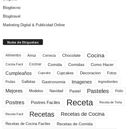
Blogitecno
Blogitravel
Marketing Digital & Publicidad Online
Nube de Etiquetas
Cocina
Arroz
Alimentos
Chocolate
Cerveza
Comida
Comidas
Como Hacer
Cocinar
Cocina Facil
Cumpleaños
Cupcakes
Fotos
Decoracion
Cupcake
Imagenes
Gastronomia
Frutas
Galletas
Ingredientes
Pasteles
Mejores
Modelos
Navidad
Pastel
Pollo
Receta
Postres
Postres Faciles
Receta de Torta
Recetas
Recetas de Cocina
Receta Facil
Recetas de Comida
Recetas de Cocina Faciles