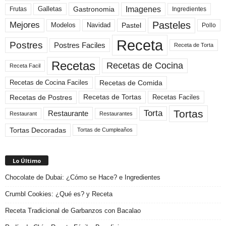
Imagenes
Gastronomia
Frutas
Galletas
Ingredientes
Pasteles
Mejores
Modelos
Navidad
Pastel
Pollo
Receta
Postres
Postres Faciles
Receta de Torta
Recetas
Recetas de Cocina
Receta Facil
Recetas de Comida
Recetas de Cocina Faciles
Recetas de Tortas
Recetas de Postres
Recetas Faciles
Tortas
Torta
Restaurante
Restaurant
Restaurantes
Tortas Decoradas
Tortas de Cumpleaños
Lo Último
Chocolate de Dubai: ¿Cómo se Hace? e Ingredientes
Crumbl Cookies: ¿Qué es? y Receta
Receta Tradicional de Garbanzos con Bacalao