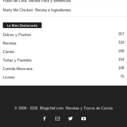
Pudín de Chía: Receta Fácil y Beneficios
Marry Me Chicken: Receta e Ingredientes
Lo Más Destacado
357
Dulces y Postres
318
Recetas
168
Carnes
154
Tortas y Pasteles
108
Comida Mexicana
75
Licores
© 2009 - 2026. Blogichef.com. Recetas y Trucos de Cocina