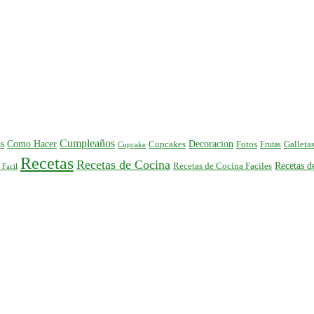
Cumpleaños
s
Como Hacer
Decoracion
Cupcakes
Fotos
Frutas
Galleta
Cupcake
Recetas
Recetas de Cocina
Recetas 
Recetas de Cocina Faciles
 Facil