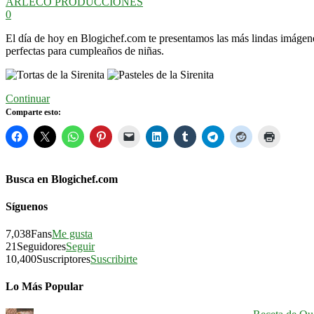
ARLECO PRODUCCIONES
0
El día de hoy en Blogichef.com te presentamos las más lindas imáge
perfectas para cumpleaños de niñas.
Continuar
Comparte esto:
Busca en Blogichef.com
Síguenos
7,038
Fans
Me gusta
21
Seguidores
Seguir
10,400
Suscriptores
Suscribirte
Lo Más Popular