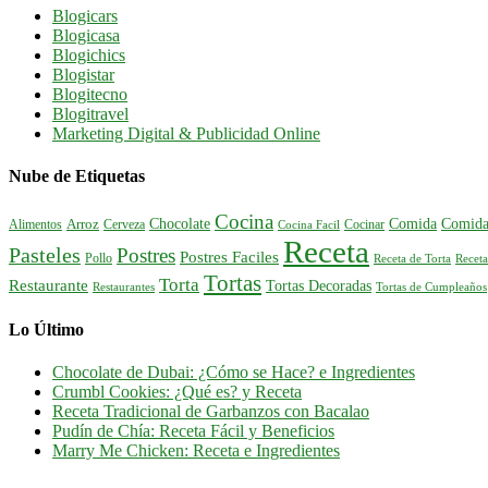
Blogicars
Blogicasa
Blogichics
Blogistar
Blogitecno
Blogitravel
Marketing Digital & Publicidad Online
Nube de Etiquetas
Cocina
Comida
Comida
Chocolate
Alimentos
Arroz
Cerveza
Cocinar
Cocina Facil
Receta
Pasteles
Postres
Postres Faciles
Pollo
Receta de Torta
Receta
Tortas
Torta
Restaurante
Tortas Decoradas
Tortas de Cumpleaños
Restaurantes
Lo Último
Chocolate de Dubai: ¿Cómo se Hace? e Ingredientes
Crumbl Cookies: ¿Qué es? y Receta
Receta Tradicional de Garbanzos con Bacalao
Pudín de Chía: Receta Fácil y Beneficios
Marry Me Chicken: Receta e Ingredientes