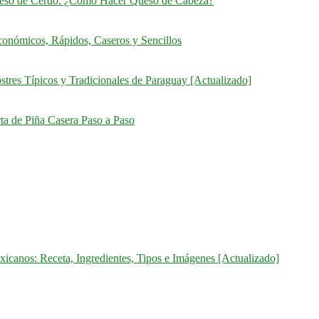
eso de Cerdo: ¿Cómo Hacer Queso de Cabeza?
onómicos, Rápidos, Caseros y Sencillos
stres Típicos y Tradicionales de Paraguay [Actualizado]
ta de Piña Casera Paso a Paso
icanos: Receta, Ingredientes, Tipos e Imágenes [Actualizado]