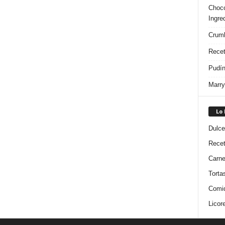
Choco
Ingre
Crumb
Recet
Pudín
Marry
Lo
Dulce
Rece
Carn
Torta
Comi
Licor