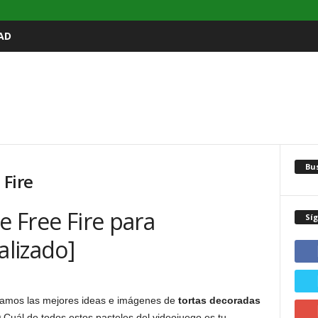
AD
Bu
 Fire
e Free Fire para
Sí
lizado]
ntamos las mejores ideas e imágenes de
tortas decoradas
Cuál de todos estos pasteles del videojuego es tu