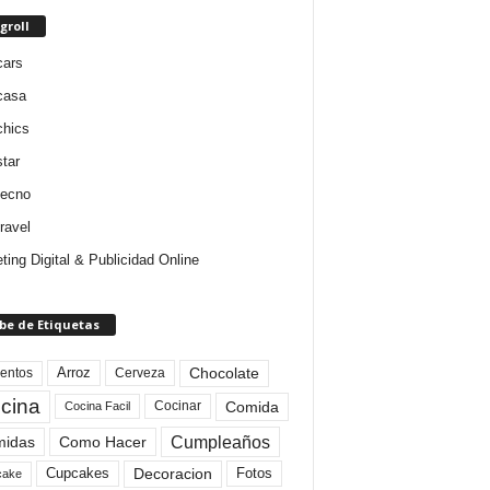
groll
cars
casa
chics
star
tecno
ravel
ting Digital & Publicidad Online
be de Etiquetas
Arroz
entos
Chocolate
Cerveza
cina
Comida
Cocinar
Cocina Facil
Cumpleaños
idas
Como Hacer
Cupcakes
Fotos
Decoracion
cake