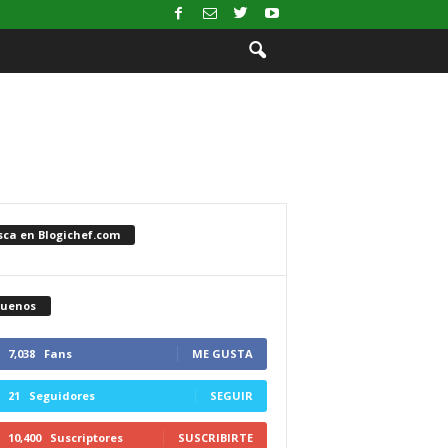
sca en Blogichef.com
guenos
7,038
Fans
ME GUSTA
21
Seguidores
SEGUIR
10,400
Suscriptores
SUSCRIBIRTE