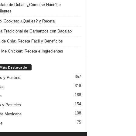
late de Dubai: ¿Cómo se Hace? e
dientes
l Cookies: ¿Qué es? y Receta
a Tradicional de Garbanzos con Bacalao
 de Chía: Receta Fácil y Beneficios
 Me Chicken: Receta e Ingredientes
 Más Destacado
357
s y Postres
318
tas
168
es
154
s y Pasteles
108
da Mexicana
75
es