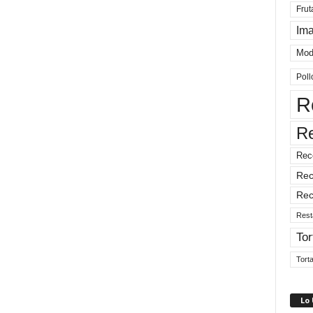
Frut
Im
Mod
Poll
R
R
Rec
Rec
Rec
Rest
Tor
Tort
Lo