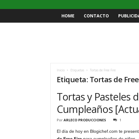
HOME
CONTACTO
PUBLICID
Inicio
Etiquetas
Tortas de Free Fire
Etiqueta: Tortas de Free
Tortas y Pasteles d
Cumpleaños [Actua
Por
ARLECO PRODUCCIONES
1
El día de hoy en Blogichef.com te prese
de Free Fire
para cumpleaños de niños. ¿