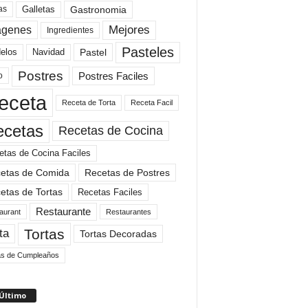
Gastronomia
as
Galletas
Mejores
agenes
Ingredientes
Pasteles
elos
Navidad
Pastel
Postres
Postres Faciles
o
eceta
Receta de Torta
Receta Facil
ecetas
Recetas de Cocina
etas de Cocina Faciles
etas de Comida
Recetas de Postres
etas de Tortas
Recetas Faciles
Restaurante
aurant
Restaurantes
Tortas
ta
Tortas Decoradas
as de Cumpleaños
 Último