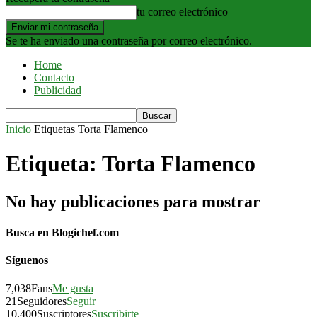
tu correo electrónico
Se te ha enviado una contraseña por correo electrónico.
Home
Contacto
Publicidad
Inicio
Etiquetas
Torta Flamenco
Etiqueta: Torta Flamenco
No hay publicaciones para mostrar
Busca en Blogichef.com
Síguenos
7,038
Fans
Me gusta
21
Seguidores
Seguir
10,400
Suscriptores
Suscribirte