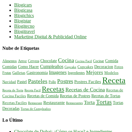
Blogicars
Blogicasa
Blogichics
Blogistar
Blogitecno
Blogitravel
Marketing Digital & Publicidad Online
Nube de Etiquetas
Cocina
Comida
Chocolate
Alimentos
Arroz
Cerveza
Cocinar
Cocina Facil
Cumpleaños
Comidas
Como Hacer
Decoracion
Cupcakes
Fotos
Cupcake
Mejores
Imagenes
Gastronomia
Frutas
Galletas
Ingredientes
Modelos
Receta
Pasteles
Postres
Postres Faciles
Pastel
Navidad
Pollo
Recetas
Recetas de Cocina
Recetas de
Receta de Torta
Receta Facil
Recetas de Comida
Recetas de Postres
Recetas de Tortas
Cocina Faciles
Tortas
Torta
Restaurante
Tortas
Recetas Faciles
Restaurant
Restaurantes
Decoradas
Tortas de Cumpleaños
Lo Último
Chocolate de Dubai: ¿Cómo se Hace? e Ingredientes