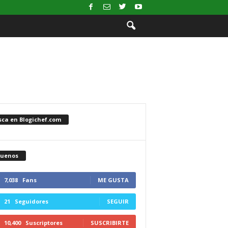
sca en Blogichef.com
guenos
7,038
Fans
ME GUSTA
21
Seguidores
SEGUIR
10,400
Suscriptores
SUSCRIBIRTE