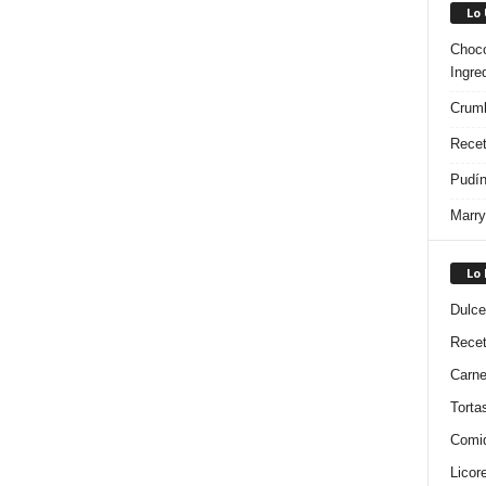
Lo
Choco
Ingre
Crumb
Recet
Pudín
Marry
Lo
Dulce
Rece
Carn
Torta
Comi
Licor