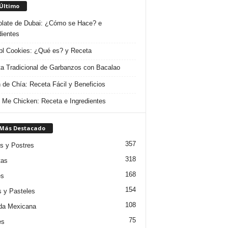
 Último
late de Dubai: ¿Cómo se Hace? e
dientes
l Cookies: ¿Qué es? y Receta
a Tradicional de Garbanzos con Bacalao
 de Chía: Receta Fácil y Beneficios
 Me Chicken: Receta e Ingredientes
 Más Destacado
357
s y Postres
318
tas
168
es
154
s y Pasteles
108
da Mexicana
75
es