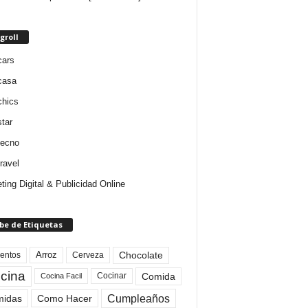
groll
cars
casa
chics
star
tecno
ravel
ting Digital & Publicidad Online
be de Etiquetas
Arroz
entos
Chocolate
Cerveza
cina
Comida
Cocinar
Cocina Facil
Cumpleaños
idas
Como Hacer