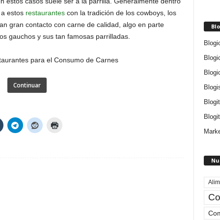
n estos casos suele ser a la parrilla. Generalmente dentro
r a estos
restaurantes
con la tradición de los cowboys, los
n gran contacto con carne de calidad, algo en parte
Blo
los gauchos y sus tan famosas parrilladas.
Blogi
Blogi
Blogi
Continuar
Blogi
Blogi
Blogit
Marke
Nu
Alim
Co
Com