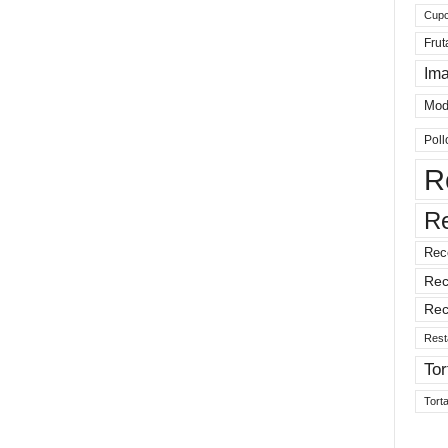
Cup
Frut
Im
Mod
Poll
R
R
Rec
Rec
Rec
Rest
Tor
Tort