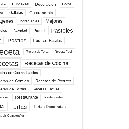
Cupcakes
Fotos
Decoracion
cake
Gastronomia
as
Galletas
Mejores
agenes
Ingredientes
Pasteles
elos
Navidad
Pastel
Postres
Postres Faciles
o
eceta
Receta de Torta
Receta Facil
ecetas
Recetas de Cocina
etas de Cocina Faciles
etas de Comida
Recetas de Postres
etas de Tortas
Recetas Faciles
Restaurante
aurant
Restaurantes
Tortas
ta
Tortas Decoradas
as de Cumpleaños