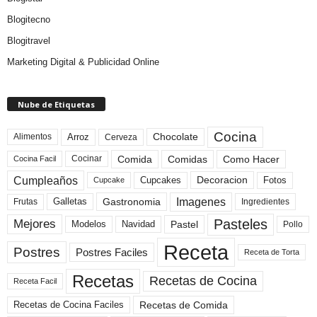
Blogitecno
Blogitravel
Marketing Digital & Publicidad Online
Nube de Etiquetas
Cocina
Arroz
Alimentos
Chocolate
Cerveza
Comida
Comidas
Como Hacer
Cocinar
Cocina Facil
Cumpleaños
Cupcakes
Fotos
Decoracion
Cupcake
Imagenes
Gastronomia
Frutas
Galletas
Ingredientes
Pasteles
Mejores
Modelos
Navidad
Pastel
Pollo
Receta
Postres
Postres Faciles
Receta de Torta
Recetas
Recetas de Cocina
Receta Facil
Recetas de Comida
Recetas de Cocina Faciles