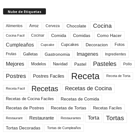
Nube de Etiquetas
Cocina
Arroz
Alimentos
Chocolate
Cerveza
Comida
Comidas
Como Hacer
Cocinar
Cocina Facil
Cumpleaños
Cupcakes
Fotos
Decoracion
Cupcake
Imagenes
Gastronomia
Frutas
Galletas
Ingredientes
Pasteles
Mejores
Modelos
Navidad
Pastel
Pollo
Receta
Postres
Postres Faciles
Receta de Torta
Recetas
Recetas de Cocina
Receta Facil
Recetas de Comida
Recetas de Cocina Faciles
Recetas de Tortas
Recetas de Postres
Recetas Faciles
Tortas
Torta
Restaurante
Restaurant
Restaurantes
Tortas Decoradas
Tortas de Cumpleaños